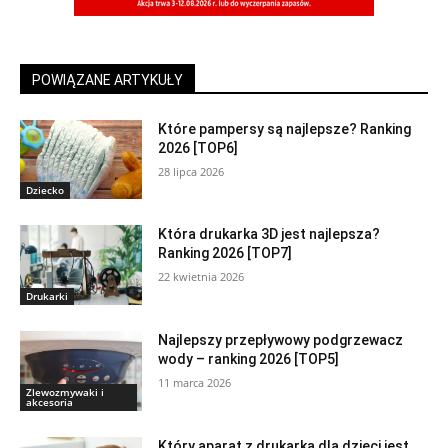
POWIĄZANE ARTYKUŁY
Które pampersy są najlepsze? Ranking
2026 [TOP6]
28 lipca 2026
Dziecko
Która drukarka 3D jest najlepsza?
Ranking 2026 [TOP7]
22 kwietnia 2026
Drukarki
Najlepszy przepływowy podgrzewacz
wody – ranking 2026 [TOP5]
11 marca 2026
Zlewozmywaki i
akcesoria
Który aparat z drukarką dla dzieci jest