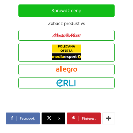
Sprawdź cenę
Zobacz produkt w:
Facebook
X
Pinterest