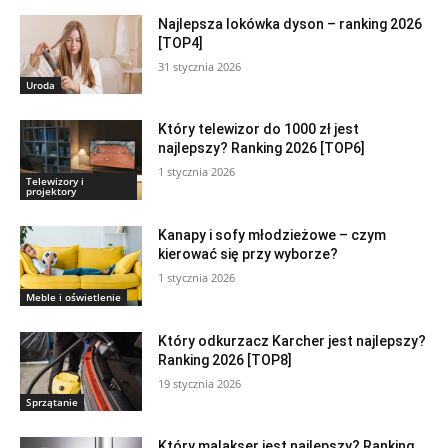
Najlepsza lokówka dyson – ranking 2026
[TOP4]
31 stycznia 2026
Uroda
Który telewizor do 1000 zł jest
najlepszy? Ranking 2026 [TOP6]
1 stycznia 2026
Telewizory i
projektory
Kanapy i sofy młodzieżowe – czym
kierować się przy wyborze?
1 stycznia 2026
Meble i oświetlenie
Który odkurzacz Karcher jest najlepszy?
Ranking 2026 [TOP8]
19 stycznia 2026
Sprzątanie
Który malakser jest najlepszy? Ranking