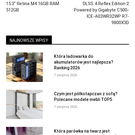
15.3″ Retina M4 16GB RAM
DLSS 4 Reflex Edition 2
512GB
Powered by Gigabyte C500-
ICE-A03WR32WP R7-
9800X3D
NAJNOWSZE WPISY
Która ładowarka do
akumulatorów jest najlepsza?
Ranking 2026
7 sierpnia 2026
Czym jest półkotapczan z sofą?
Polecane modele mebli TOP5
7 sierpnia 2026
Która parówka na twarz jest