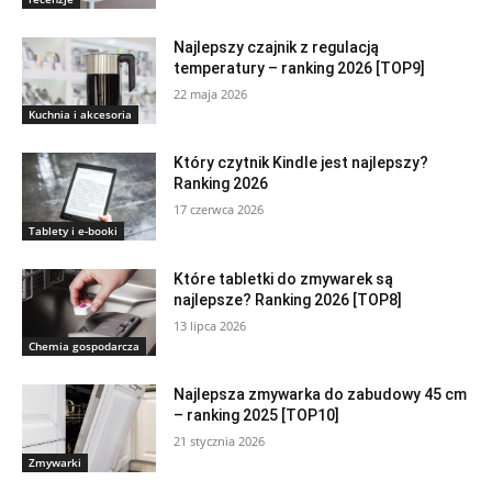
Najlepszy czajnik z regulacją
temperatury – ranking 2026 [TOP9]
22 maja 2026
Kuchnia i akcesoria
Który czytnik Kindle jest najlepszy?
Ranking 2026
17 czerwca 2026
Tablety i e-booki
Które tabletki do zmywarek są
najlepsze? Ranking 2026 [TOP8]
13 lipca 2026
Chemia gospodarcza
Najlepsza zmywarka do zabudowy 45 cm
– ranking 2025 [TOP10]
21 stycznia 2026
Zmywarki