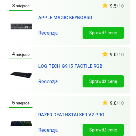
3
9.5
/10
miejsce
APPLE MAGIC KEYBOARD
Recenzja
Sprawdź cenę
4
9.0
/10
miejsce
LOGITECH G915 TACTILE RGB
Recenzja
Sprawdź cenę
5
9.0
/10
miejsce
RAZER DEATHSTALKER V2 PRO
Recenzja
Sprawdź cenę