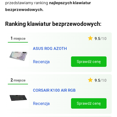
przedstawiamy ranking
najlepszych klawiatur
bezprzewodowych.
Ranking klawiatur bezprzewodowych:
1
9.5
/10
miejsce
ASUS ROG AZOTH
Recenzja
Sprawdź cenę
2
9.5
/10
miejsce
CORSAIR K100 AIR RGB
Recenzja
Sprawdź cenę