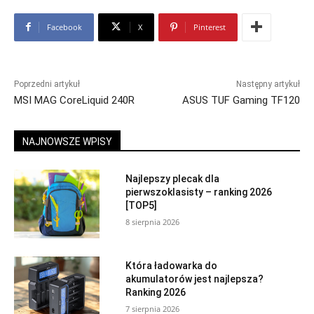
Facebook
X
Pinterest
Poprzedni artykuł
Następny artykuł
MSI MAG CoreLiquid 240R
ASUS TUF Gaming TF120
NAJNOWSZE WPISY
Najlepszy plecak dla
pierwszoklasisty – ranking 2026
[TOP5]
8 sierpnia 2026
Która ładowarka do
akumulatorów jest najlepsza?
Ranking 2026
7 sierpnia 2026