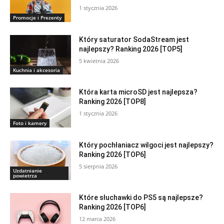
1 stycznia 2026
Promocje i Prezenty
Który saturator SodaStream jest
najlepszy? Ranking 2026 [TOP5]
5 kwietnia 2026
Kuchnia i akcesoria
Która karta microSD jest najlepsza?
Ranking 2026 [TOP8]
1 stycznia 2026
Foto i kamery
Który pochłaniacz wilgoci jest najlepszy?
Ranking 2026 [TOP6]
5 sierpnia 2026
Uzdatnianie
powietrza
Które słuchawki do PS5 są najlepsze?
Ranking 2026 [TOP6]
12 marca 2026