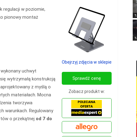
k regulacji w poziomie,
T
lko pionowy montaż
T
Obejrzyj zdjęcia w sklepie
e wykonany uchwyt
Sprawdź cenę
się wytrzymałą konstrukcją
aprojektowany z myślą o
Zobacz produkt w:
ytych materiałach. Mocna
zenia tworzywa
ych warunkach. Regulowany
tów o przekątnej
od 7 do