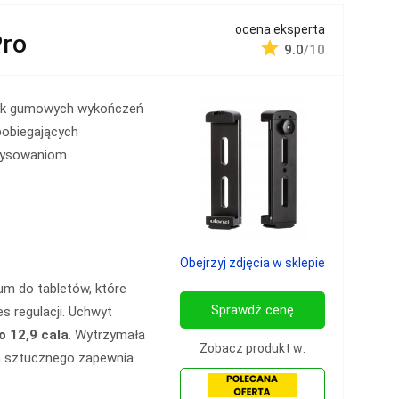
ocena eksperta
Pro
9.0
/10
ak gumowych wykończeń
pobiegających
rysowaniom
Obejrzyj zdjęcia w sklepie
um do tabletów, które
Sprawdź cenę
es regulacji. Uchwyt
o 12,9 cala
. Wytrzymała
Zobacz produkt w:
a sztucznego zapewnia