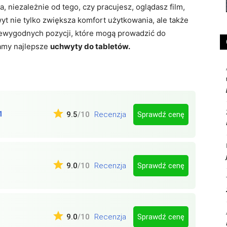
, niezależnie od tego, czy pracujesz, oglądasz film,
t nie tylko zwiększa komfort użytkowania, ale także
ewygodnych pozycji, które mogą prowadzić do
amy najlepsze
uchwyty do tabletów.
1
Sprawdź cenę
9.5
/10
Recenzja
Sprawdź cenę
9.0
/10
Recenzja
Sprawdź cenę
9.0
/10
Recenzja