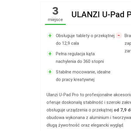
3
ULANZI U-Pad 
miejsce
-
+
Obsługuje tablety o przekątnej
Br
do 12,9 cala
za
za
+
Pełna regulacja kąta
nachylenia do 360 stopni
+
Stabilne mocowanie, idealne
do pracy kreatywnej
Ulanzi U-Pad Pro to profesjonalne akcesori
oferuje doskonałą stabilność i szeroki zakr
obsługuje urządzenia o przekątnej
od 7,9 d
obudowa wykonana z aluminium i tworzyw
długą żywotność oraz elegancki wygląd.