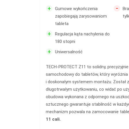
-
+
Gumowe wykończenia
Bra
zapobiegają zarysowaniom
ty
tableta
+
Regulacja kąta nachylenia do
180 stopni
+
Uniwersalność
TECH-PROTECT Z11 to solidny, precyzyjni
samochodowy do tabletów, który wyróżnia 
i doskonałym systemem montażu. Został z
długotrwałym użytkowaniu, co widać po uż
obudowa wykonana z odpornego na uszkod
sztucznego gwarantuje stabilność w każd
mechanizm pozwala na zamocowanie table
11 cali.