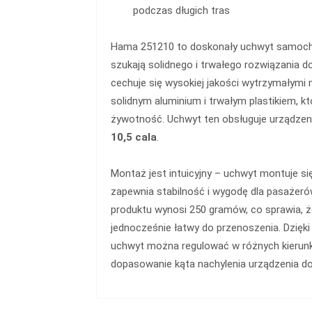
podczas długich tras
Hama 251210 to doskonały uchwyt samocho
szukają solidnego i trwałego rozwiązania d
cechuje się wysokiej jakości wytrzymałymi 
solidnym aluminium i trwałym plastikiem, k
żywotność. Uchwyt ten obsługuje urządzen
10,5 cala
.
Montaż jest intuicyjny – uchwyt montuje si
zapewnia stabilność i wygodę dla pasażer
produktu wynosi 250 gramów, co sprawia, że
jednocześnie łatwy do przenoszenia. Dzię
uchwyt można regulować w różnych kierunk
dopasowanie kąta nachylenia urządzenia do