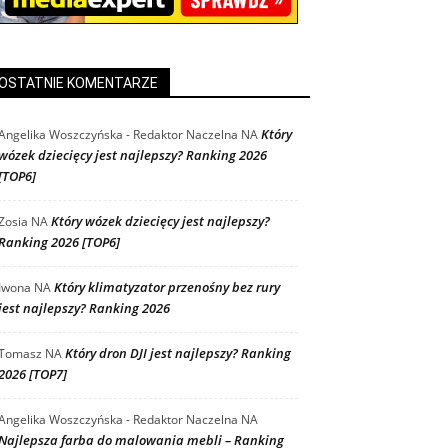
OSTATNIE KOMENTARZE
Który
Angelika Woszczyńska - Redaktor Naczelna
NA
wózek dziecięcy jest najlepszy? Ranking 2026
[TOP6]
Który wózek dziecięcy jest najlepszy?
Zosia
NA
Ranking 2026 [TOP6]
Który klimatyzator przenośny bez rury
Iwona
NA
jest najlepszy? Ranking 2026
Który dron DJI jest najlepszy? Ranking
Tomasz
NA
2026 [TOP7]
Angelika Woszczyńska - Redaktor Naczelna
NA
Najlepsza farba do malowania mebli – Ranking