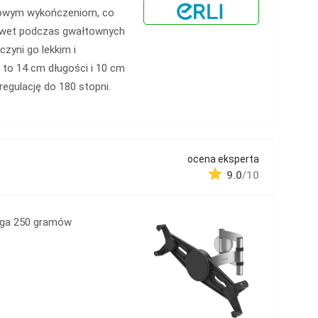
mowym wykończeniom, co
nawet podczas gwałtownych
zyni go lekkim i
to 14 cm długości i 10 cm
regulację do 180 stopni.
ocena eksperta
9.0
/10
ga 250 gramów