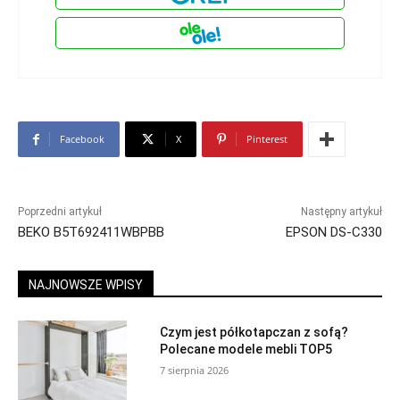
Facebook
X
Pinterest
Poprzedni artykuł
Następny artykuł
BEKO B5T692411WBPBB
EPSON DS-C330
NAJNOWSZE WPISY
Czym jest półkotapczan z sofą?
Polecane modele mebli TOP5
7 sierpnia 2026