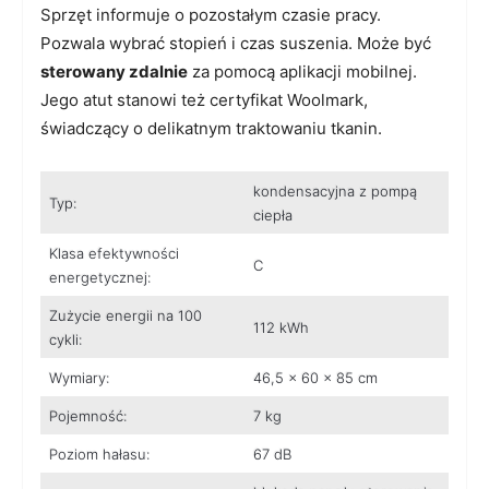
Sprzęt informuje o pozostałym czasie pracy.
Pozwala wybrać stopień i czas suszenia. Może być
sterowany zdalnie
za pomocą aplikacji mobilnej.
Jego atut stanowi też certyfikat Woolmark,
świadczący o delikatnym traktowaniu tkanin.
kondensacyjna z pompą
Typ:
ciepła
Klasa efektywności
C
energetycznej:
Zużycie energii na 100
112 kWh
cykli:
Wymiary:
46,5 x 60 x 85 cm
Pojemność:
7 kg
Poziom hałasu:
67 dB