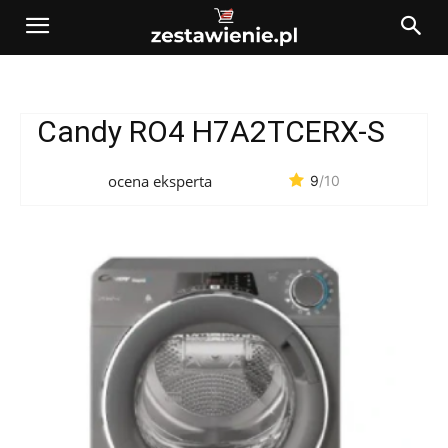
Candy RO4 H7A2TCERX-S
ocena eksperta
9
/10