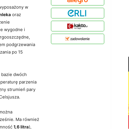
 wyposażony w
mleka
oraz
zenie
le wygodne i
ergooszczędne,
tem podgrzewania
zania po 15
a bazie dwóch
peraturę parzenia
zny strumień pary
Celsjusza.
 można
ześnie. Ma również
emność
1,6 litra
),