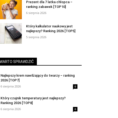
Prezent dla 7 latka chłopca –
ranking zabawek [TOP10]
6 sierpnia 2026
Który kalkulator naukowy jest
najlepszy? Ranking 2026 [TOP5]
5 sierpnia 2026
WARTO SPRAWDZIĆ
Najlepszy krem nawilżający do twarzy – ranking
2026 [TOP7]
6 sierpnia 2026
0
Który czujnik temperatury jest najlepszy?
Ranking 2026 [TOP8]
6 sierpnia 2026
0