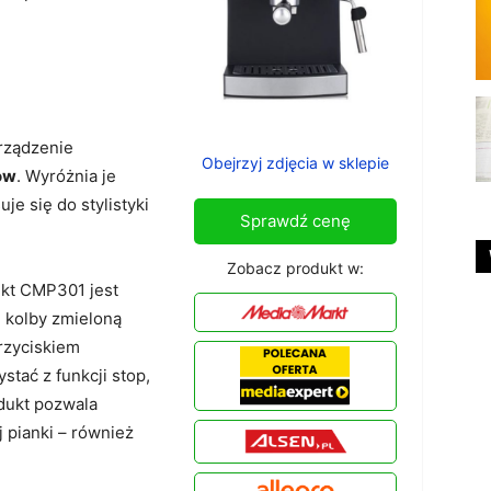
rządzenie
Obejrzyj zdjęcia w sklepie
ów
. Wyróżnia je
je się do stylistyki
Sprawdź cenę
Zobacz produkt w:
nkt CMP301 jest
u kolby zmieloną
rzyciskiem
stać z funkcji stop,
odukt pozwala
 pianki – również