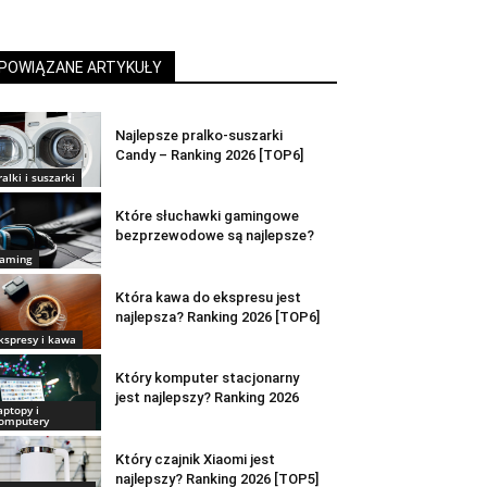
POWIĄZANE ARTYKUŁY
Najlepsze pralko-suszarki
Candy – Ranking 2026 [TOP6]
ralki i suszarki
Które słuchawki gamingowe
bezprzewodowe są najlepsze?
aming
Która kawa do ekspresu jest
najlepsza? Ranking 2026 [TOP6]
kspresy i kawa
Który komputer stacjonarny
jest najlepszy? Ranking 2026
aptopy i
omputery
Który czajnik Xiaomi jest
najlepszy? Ranking 2026 [TOP5]