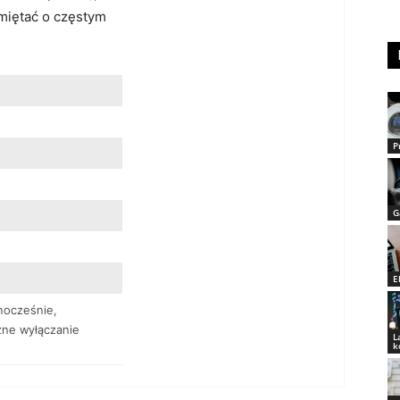
amiętać o częstym
P
G
E
nocześnie,
ne wyłączanie
L
k