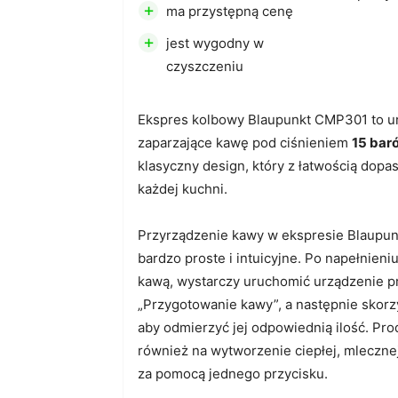
+
ma przystępną cenę
+
jest wygodny w
czyszczeniu
Ekspres kolbowy Blaupunkt CMP301 to u
zaparzające kawę pod ciśnieniem
15 bar
klasyczny design, który z łatwością dopasu
każdej kuchni.
Przyrządzenie kawy w ekspresie Blaupu
bardzo proste i intuicyjne. Po napełnieni
kawą, wystarczy uruchomić urządzenie p
„Przygotowanie kawy”, a następnie skorzy
aby odmierzyć jej odpowiednią ilość. Pr
również na wytworzenie ciepłej, mlecznej
za pomocą jednego przycisku.