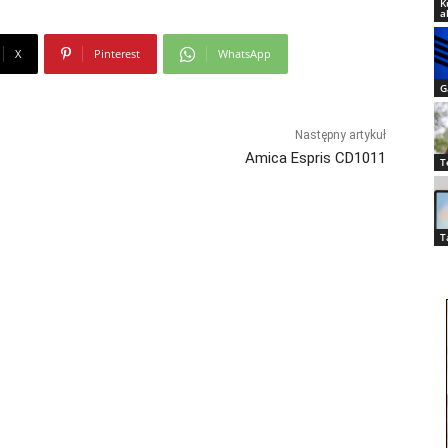
K
a
X
Pinterest
WhatsApp
G
Następny artykuł
Amica Espris CD1011
T
T