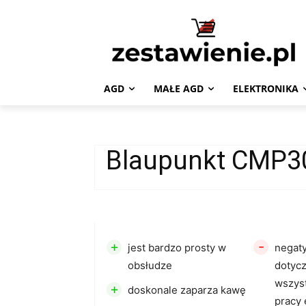
AGD
MAŁE AGD
ELEKTRONIKA
Blaupunkt CMP3
+
-
jest bardzo prosty w
negat
obsłudze
dotyc
wszys
+
doskonale zaparza kawę
pracy