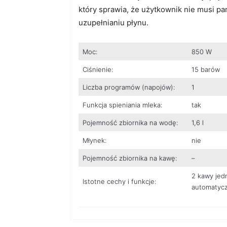
który sprawia, że użytkownik nie musi p
uzupełnianiu płynu.
Moc:
850 W
Ciśnienie:
15 barów
Liczba programów (napojów):
1
Funkcja spieniania mleka:
tak
Pojemność zbiornika na wodę:
1,6 l
Młynek:
nie
Pojemność zbiornika na kawę:
–
2 kawy jed
Istotne cechy i funkcje:
automatycz