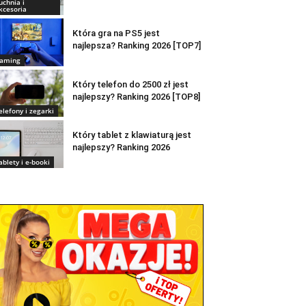
uchnia i
kcesoria
Która gra na PS5 jest
najlepsza? Ranking 2026 [TOP7]
aming
Który telefon do 2500 zł jest
najlepszy? Ranking 2026 [TOP8]
elefony i zegarki
Który tablet z klawiaturą jest
najlepszy? Ranking 2026
ablety i e-booki