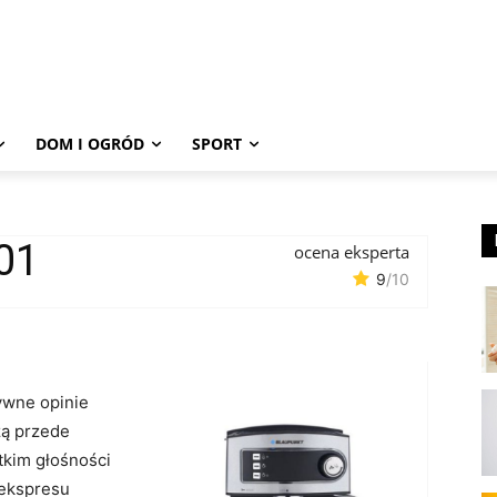
DOM I OGRÓD
SPORT
01
ocena eksperta
9
/10
ywne opinie
zą przede
tkim głośności
 ekspresu