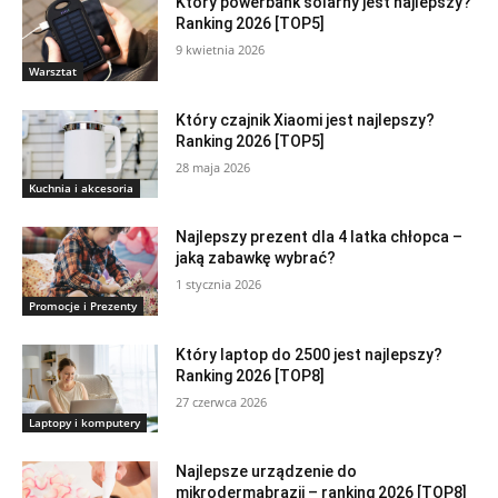
Który powerbank solarny jest najlepszy?
Ranking 2026 [TOP5]
9 kwietnia 2026
Warsztat
Który czajnik Xiaomi jest najlepszy?
Ranking 2026 [TOP5]
28 maja 2026
Kuchnia i akcesoria
Najlepszy prezent dla 4 latka chłopca –
jaką zabawkę wybrać?
1 stycznia 2026
Promocje i Prezenty
Który laptop do 2500 jest najlepszy?
Ranking 2026 [TOP8]
27 czerwca 2026
Laptopy i komputery
Najlepsze urządzenie do
mikrodermabrazji – ranking 2026 [TOP8]