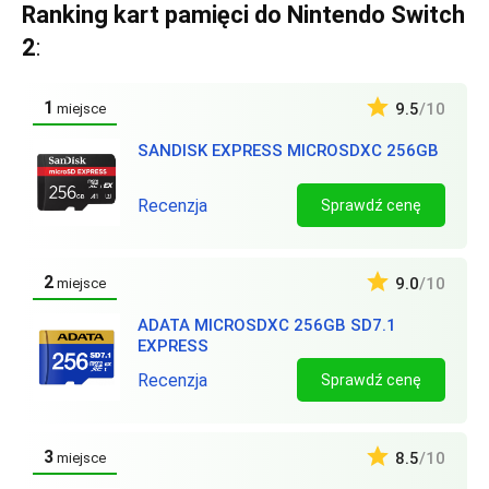
Ranking kart pamięci do Nintendo Switch
2
:
1
9.5
/10
miejsce
SANDISK EXPRESS MICROSDXC 256GB
Recenzja
Sprawdź cenę
2
9.0
/10
miejsce
ADATA MICROSDXC 256GB SD7.1
EXPRESS
Recenzja
Sprawdź cenę
3
8.5
/10
miejsce