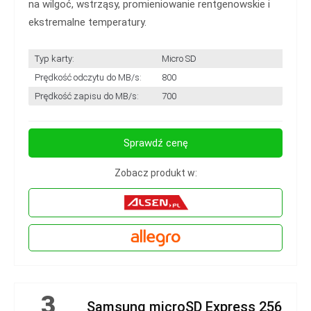
na wilgoć, wstrząsy, promieniowanie rentgenowskie i
ekstremalne temperatury.
Typ karty:
Micro SD
Prędkość odczytu do MB/s:
800
Prędkość zapisu do MB/s:
700
Sprawdź cenę
Zobacz produkt w:
3
Samsung microSD Express 256