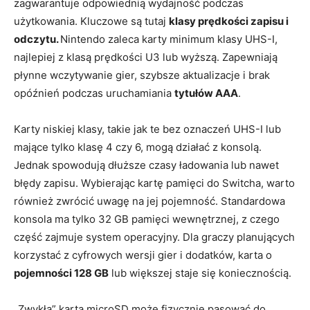
zagwarantuje odpowiednią wydajność podczas
użytkowania. Kluczowe są tutaj
klasy prędkości zapisu i
odczytu.
Nintendo zaleca karty minimum klasy UHS-I,
najlepiej z klasą prędkości U3 lub wyższą. Zapewniają
płynne wczytywanie gier, szybsze aktualizacje i brak
opóźnień podczas uruchamiania
tytułów AAA
.
Karty niskiej klasy, takie jak te bez oznaczeń UHS-I lub
mające tylko klasę 4 czy 6, mogą działać z konsolą.
Jednak spowodują dłuższe czasy ładowania lub nawet
błędy zapisu. Wybierając kartę pamięci do Switcha, warto
również zwrócić uwagę na jej pojemność. Standardowa
konsola ma tylko 32 GB pamięci wewnętrznej, z czego
część zajmuje system operacyjny. Dla graczy planujących
korzystać z cyfrowych wersji gier i dodatków, karta o
pojemności 128 GB
lub większej staje się koniecznością.
„Zwykła” karta microSD może fizycznie pasować do