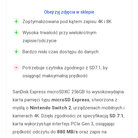
Obejrzyj zdjęcia w sklepie
+
Zoptymalizowana pod kątem zapisu 4K i 8K
+
Wysoka trwałość przy wielokrotnym
zapisie/odczycie
+
Bardzo niski czas dostępu do danych
-
Potrzebuje czytnika zgodnego z SD7.1, by
osiągnąć maksymalną prędkość
SanDisk Express microSDXC 256GB to wysokowydajna
karta pamięci typu
microSD Express
, stworzona z
myślą o
Nintendo Switch 2
, urządzeniach mobilnych i
kamerach 4K. Dzięki zgodności ze specyfikacją
SD 7.1
,
karta wykorzystuje interfejs PCIe Gen 3, osiągając
prędkość odczytu do
880 MB/s
oraz zapis na