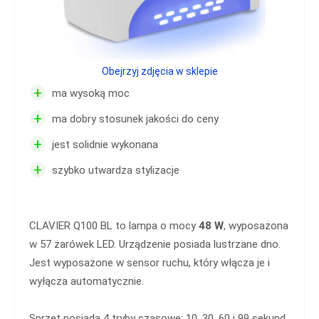
Obejrzyj zdjęcia w sklepie
+
ma wysoką moc
+
ma dobry stosunek jakości do ceny
+
jest solidnie wykonana
+
szybko utwardza stylizacje
CLAVIER Q100 BL to lampa o mocy
48 W
, wyposażona
w 57 żarówek LED. Urządzenie posiada lustrzane dno.
Jest wyposażone w sensor ruchu, który włącza je i
wyłącza automatycznie.
Sprzęt posiada 4 tryby czasowe: 10, 30, 60 i 99 sekund.