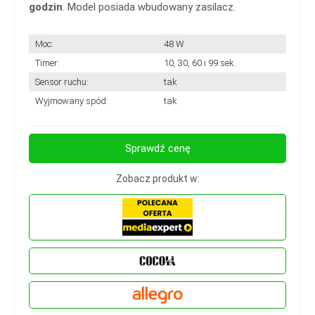
godzin
. Model posiada wbudowany zasilacz.
Moc:
48 W
Timer:
10, 30, 60 i 99 sek.
Sensor ruchu:
tak
Wyjmowany spód:
tak
Sprawdź cenę
Zobacz produkt w: