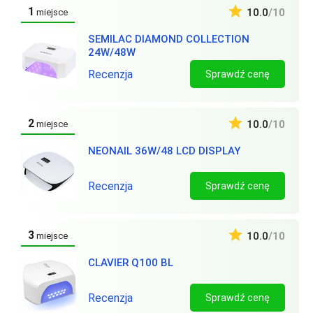
1
10.0
/10
miejsce
SEMILAC DIAMOND COLLECTION
24W/48W
Recenzja
Sprawdź cenę
2
10.0
/10
miejsce
NEONAIL 36W/48 LCD DISPLAY
Recenzja
Sprawdź cenę
3
10.0
/10
miejsce
CLAVIER Q100 BL
Recenzja
Sprawdź cenę