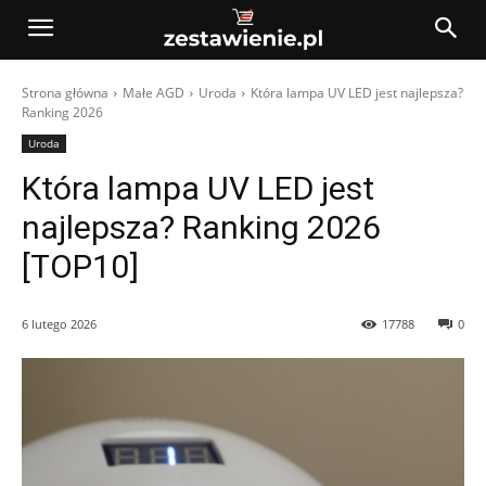
Strona główna
Małe AGD
Uroda
Która lampa UV LED jest najlepsza?
Ranking 2026
Uroda
Która lampa UV LED jest
najlepsza? Ranking 2026
[TOP10]
6 lutego 2026
17788
0