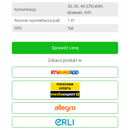
2G, 3G, 4G (LTE) eSIM,
Komunikacja:
Bluetooth, WiFi
Rozmiar wyświetlacza [cal]:
1.47
GPS
Tak
Sprawdź cenę
Zobacz produkt w: