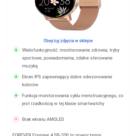
Obejrzyj zdjęcia w sklepie
+
Wielofunkcyjność: monitorowanie zdrowia, tryby
sportowe, powiadomienia, zdalne sterowanie
muzyką
+
Ekran IPS zapewniający dobre odwzorowanie
kolorów
+
Funkcja monitorowania cyklu menstruacyjnego, co
jest rzadkością w tej klasie smartwatchy
-
Brak ekranu AMOLED
FOREVER Forevive 4 SB-350 to nowoczesny