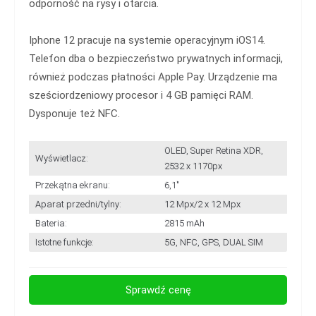
odporność na rysy i otarcia.
Iphone 12 pracuje na systemie operacyjnym iOS14.
Telefon dba o bezpieczeństwo prywatnych informacji,
również podczas płatności Apple Pay. Urządzenie ma
sześciordzeniowy procesor i 4 GB pamięci RAM.
Dysponuje też NFC.
OLED, Super Retina XDR,
Wyświetlacz:
2532 x 1170px
Przekątna ekranu:
6,1"
Aparat przedni/tylny:
12 Mpx/2 x 12 Mpx
Bateria:
2815 mAh
Istotne funkcje:
5G, NFC, GPS, DUAL SIM
Sprawdź cenę