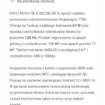
-
Ma plastikową obudowę
POCO X5 Pro 5G 8 GB/256 GB to sprzęt zasilany
procesorem ośmiordzeniowym Snapdragon 778G.
Oferuje on funkcję szybkiego ładowania
67 W
oraz
wysoką częstotliwość odświeżania ekranu na
poziomie
120 Hz.
Produkt wyposażono w aparat
główny o rozdzielczości 108 MP oraz aparat przedni 15
MP. Telefon ma ekran AMOLED o przekątnej 6.67″ i
rozdzielczości 2400 x 1080px.
Urządzenie korzysta z baterii o pojemności 5000 mAh.
Dysponuje modułem NFC i obsługuje łączność 5G.
Pracuje na systemie operacyjnym Android 13 + MIUI 14.
W sprzęcie zastosowano nowoczesną technologię
przyciemniania ekranu, która nie męczy oczu i pozwala
czytać komfortowo także w nocy i przy słabym
świetle.