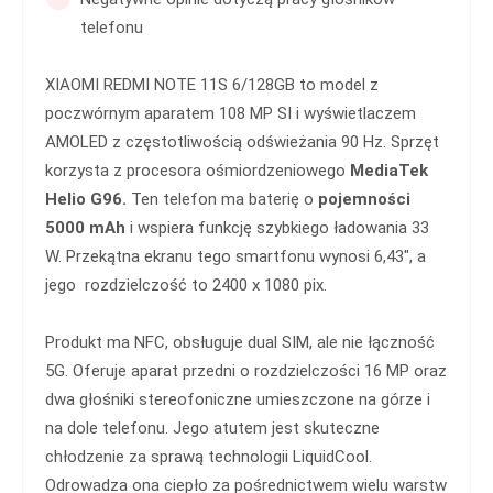
telefonu
XIAOMI REDMI NOTE 11S 6/128GB to model z
poczwórnym aparatem 108 MP SI i wyświetlaczem
AMOLED z częstotliwością odświeżania 90 Hz. Sprzęt
korzysta z procesora ośmiordzeniowego
MediaTek
Helio G96.
Ten telefon ma baterię o
pojemności
5000 mAh
i wspiera funkcję szybkiego ładowania 33
W. Przekątna ekranu tego smartfonu wynosi 6,43", a
jego rozdzielczość to 2400 x 1080 pix.
Produkt ma NFC, obsługuje dual SIM, ale nie łączność
5G. Oferuje aparat przedni o rozdzielczości 16 MP oraz
dwa głośniki stereofoniczne umieszczone na górze i
na dole telefonu. Jego atutem jest skuteczne
chłodzenie za sprawą technologii LiquidCool.
Odrowadza ona ciepło za pośrednictwem wielu warstw