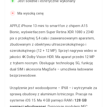
+
Jest solidnie i estetycznie wykonany
-
Ma wysoką cenę
APPLE iPhone 13 mini to smartfon z chipem A15
Bionic, wyświetlaczem Super Retina XDR 1080 x 2340
pix o przekątnej 5,4 cala i zaawansowanym aparatem,
zbudowanym z obiektywu ultraszerokokątnego i
szerokokątnego (12 + 12 MP). Sprzęt nagrywa wideo w
jakości 4K Dolby Vision HDR. Ma aparat przedni 12 MP
z trybem nocnym. Obsługuje technologię 5G, funkcję
dual SIM i akcesoria MagSafe – umożliwia ładowanie
bezprzewodowe.
Urządzenie jest wodoodporne – IP68 – i wytrzymałe za
sprawą obudowy z aluminium lotniczego. Pracuje na
systemie iOS 15. Ma 4 GB pamięci RAM i
128 GB
pamięci wbudowanej.
Dysponuje modułem NFC,