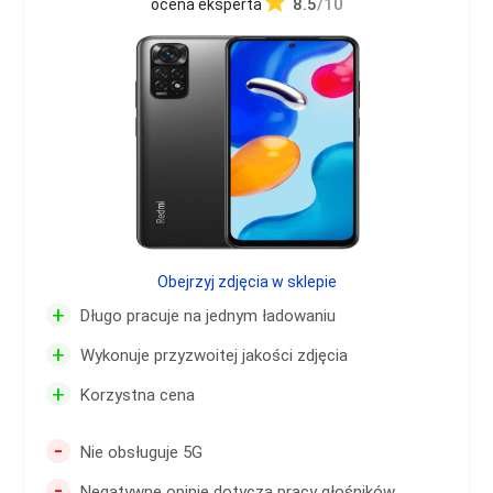
8.5
/10
ocena eksperta
Obejrzyj zdjęcia w sklepie
+
Długo pracuje na jednym ładowaniu
+
Wykonuje przyzwoitej jakości zdjęcia
+
Korzystna cena
-
Nie obsługuje 5G
-
Negatywne opinie dotyczą pracy głośników