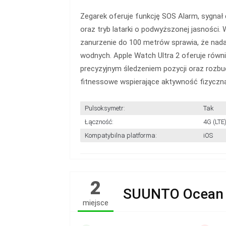
Zegarek oferuje funkcję SOS Alarm, sygna
oraz tryb latarki o podwyższonej jasności.
zanurzenie do 100 metrów sprawia, że nada
wodnych. Apple Watch Ultra 2 oferuje rów
precyzyjnym śledzeniem pozycji oraz rozb
fitnessowe wspierające aktywność fizyczną
Pulsoksymetr:
Tak
Łączność:
4G (LTE)
Kompatybilna platforma:
iOS
2
SUUNTO Ocean
miejsce