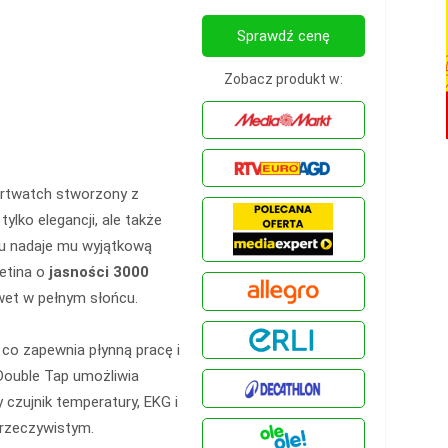
Sprawdź cenę
Zobacz produkt w:
rtwatch stworzony z
ylko elegancji, ale także
nu nadaje mu wyjątkową
etina o
jasności 3000
et w pełnym słońcu.
co zapewnia płynną pracę i
Double Tap umożliwia
czujnik temperatury, EKG i
 rzeczywistym.