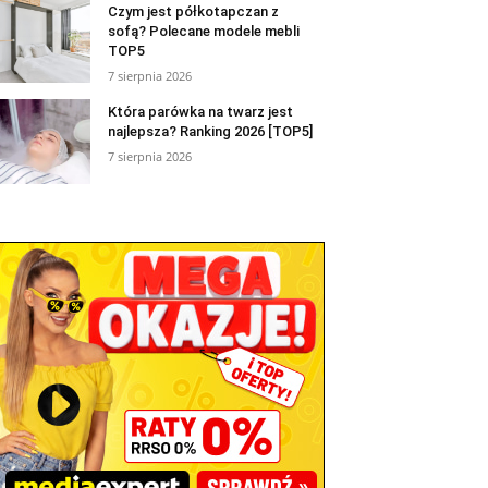
Czym jest półkotapczan z
sofą? Polecane modele mebli
TOP5
7 sierpnia 2026
Która parówka na twarz jest
najlepsza? Ranking 2026 [TOP5]
7 sierpnia 2026