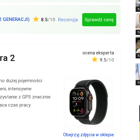
T
2 GENERACJI)
Sprawdź cenę
8.5
/10
Recenzja
T
ocena eksperta
ra 2
T
9.5
/10
mo dużej pojemności
T
erii, intensywne
zystanie z GPS znacznie
aca czas pracy
Obejrzyj zdjęcia w sklepie