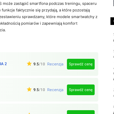
 może zastąpić smartfona podczas treningu, spaceru
unkcje faktycznie się przydają, a które pozostają
zestawieniu sprawdzamy, które modele smartwatchy z
dokładnością pomiarów i zapewniają komfort
cia.
RA 2
Sprawdź cenę
9.5
/10
Recenzja
Sprawdź cenę
9.5
/10
Recenzja