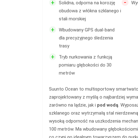
-
+
Solidna, odporna na korozję
Wy
obudowa z włókna szklanego i
stali morskiej
+
Wbudowany GPS dual-band
dla precyzyjnego śledzenia
trasy
+
Tryb nurkowania z funkcją
pomiaru głębokości do 30
metrów
Suunto Ocean to multisportowy smartwatc
zaprojektowany z myślą o najbardziej wym
zarówno na lądzie, jak i
pod wodą
. Wyposa
szklanego oraz wytrzymałą stal nierdzewną 
wysoką odporność na uszkodzenia mechani
100 metrów. Ma wbudowany głębokościomier
co czyni go idealnym towarzyszem do nurk