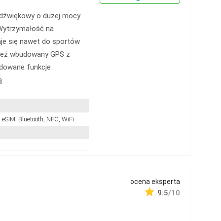
ł dźwiękowy o dużej mocy
 Wytrzymałość na
je się nawet do sportów
nież wbudowany GPS z
udowane funkcje
.
 eSIM, Bluetooth, NFC, WiFi
ocena eksperta
9.5
/10