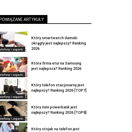
POWIĄZANE ARTYKUŁY
Który smartwatch damski
okrągły jest najlepszy? Ranking
2026
elefony i zegarki
Która firma etui na Samsung
jest najlepsza? Ranking 2026
elefony i zegarki
Który telefon stacjonarny jest
najlepszy? Ranking 2026 [TOP7]
elefony i zegarki
Który mini powerbank jest
najlepszy? Ranking 2026 [TOP8]
elefony i zegarki
Który stojak na telefon jest