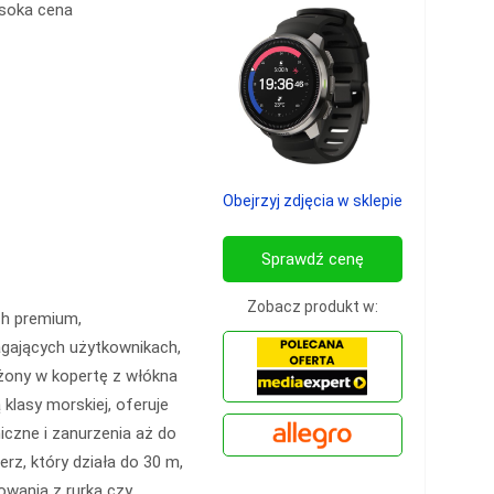
soka cena
Obejrzyj zdjęcia w sklepie
Sprawdź cenę
Zobacz produkt w:
h premium,
agających użytkownikach,
żony w kopertę z włókna
klasy morskiej, oferuje
czne i zanurzenia aż do
z, który działa do 30 m,
owania z rurką czy