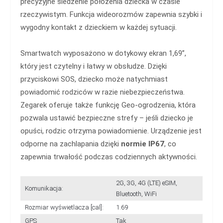
precyzyjne śledzenie położenia dziecka w czasie
rzeczywistym. Funkcja wideorozmów zapewnia szybki i
wygodny kontakt z dzieckiem w każdej sytuacji.
Smartwatch wyposażono w dotykowy ekran 1,69”,
który jest czytelny i łatwy w obsłudze. Dzięki
przyciskowi SOS, dziecko może natychmiast
powiadomić rodziców w razie niebezpieczeństwa.
Zegarek oferuje także funkcję Geo-ogrodzenia, która
pozwala ustawić bezpieczne strefy – jeśli dziecko je
opuści, rodzic otrzyma powiadomienie. Urządzenie jest
odporne na zachlapania dzięki
normie IP67
, co
zapewnia trwałość podczas codziennych aktywności.
2G, 3G, 4G (LTE) eSIM,
Komunikacja:
Bluetooth, WiFi
Rozmiar wyświetlacza [cal]:
1.69
GPS
Tak