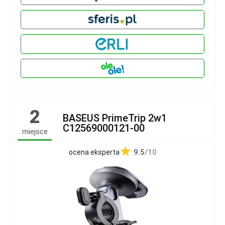
2
BASEUS PrimeTrip 2w1
C12569000121-00
miejsce
9.5
/10
ocena eksperta