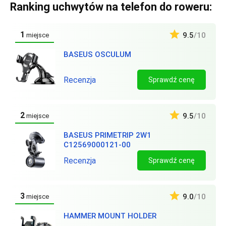
Ranking uchwytów na telefon do roweru:
1
9.5
/10
miejsce
BASEUS OSCULUM
Recenzja
Sprawdź cenę
2
9.5
/10
miejsce
BASEUS PRIMETRIP 2W1
C12569000121-00
Recenzja
Sprawdź cenę
3
9.0
/10
miejsce
HAMMER MOUNT HOLDER