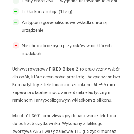
+
Pełny obrót 360° – wygodne ustawienie telefonu
+
Lekka konstrukcja (115 g)
+
Antypoślizgowe silikonowe wkładki chronią
urządzenie
-
Nie chroni bocznych przycisków w niektórych
modelach
Uchwyt rowerowy
FIXED Bikee 2
to praktyczny wybór
dla osób, które cenią sobie prostotę i bezpieczeństwo.
Kompatybilny z telefonami o szerokości 60–95 mm,
zapewnia stabilne mocowanie dzięki elastycznym
ramionom i antypoślizgowym wkładkom z silikonu.
Ma obrót 360°, umożliwiający dopasowanie telefonu
do potrzeb użytkownika. Wykonany z lekkiego
tworzywa ABS i waży zaledwie 115 g. Szybki montaż