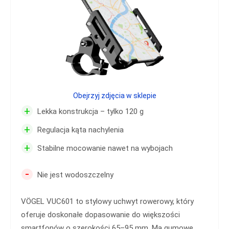
Obejrzyj zdjęcia w sklepie
+
Lekka konstrukcja – tylko 120 g
+
Regulacja kąta nachylenia
+
Stabilne mocowanie nawet na wybojach
-
Nie jest wodoszczelny
VÖGEL VUC601 to stylowy uchwyt rowerowy, który
oferuje doskonałe dopasowanie do większości
smartfonów o szerokości 65–95 mm. Ma gumowe