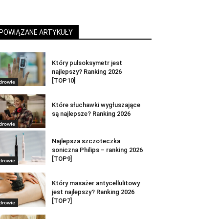
POWIĄZANE ARTYKUŁY
Który pulsoksymetr jest
najlepszy? Ranking 2026
[TOP10]
drowie
Które słuchawki wygłuszające
są najlepsze? Ranking 2026
drowie
Najlepsza szczoteczka
soniczna Philips – ranking 2026
[TOP9]
drowie
Który masażer antycellulitowy
jest najlepszy? Ranking 2026
[TOP7]
drowie