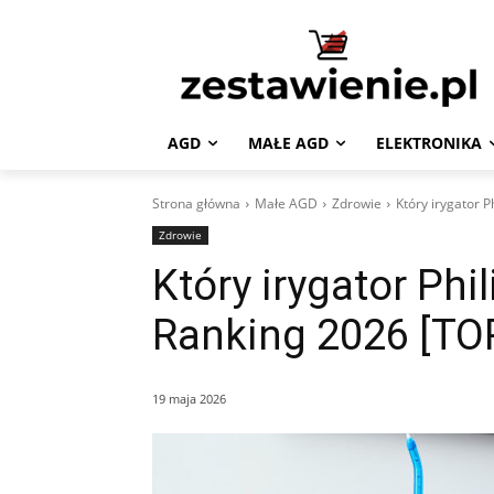
AGD
MAŁE AGD
ELEKTRONIKA
Strona główna
Małe AGD
Zdrowie
Który irygator P
Zdrowie
Który irygator Phil
Ranking 2026 [TO
19 maja 2026