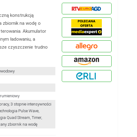
czną konstrukcją
a zbiornik na wodę o
sterowania. Akumulator
dnym ładowaniu, a
jsze czyszczenie trudno
ewodowy
trumieniowy
pracy, 3 stopnie intensywności
technologia Pulse Wave,
ogia Quad Stream, Timer,
any zbiornik na wodę