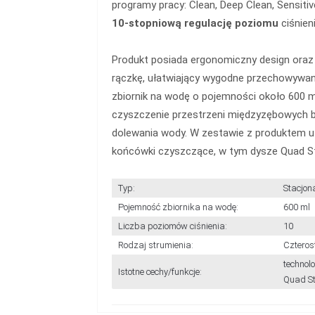
programy pracy: Clean, Deep Clean, Sensiti
10-stopniową regulację poziomu
ciśnien
Produkt posiada ergonomiczny design ora
rączkę, ułatwiający wygodne przechowywan
zbiornik na wodę o pojemności około 600 
czyszczenie przestrzeni międzyzębowych 
dolewania wody. W zestawie z produktem u
końcówki czyszczące, w tym dysze Quad St
Typ:
Stacjon
Pojemność zbiornika na wodę:
600 ml
Liczba poziomów ciśnienia:
10
Rodzaj strumienia:
Czteros
technol
Istotne cechy/funkcje:
Quad S