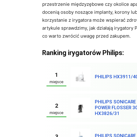
przestrzenie międzyzębowe czy okolice ap
docenią osoby noszące implanty, korony lu
korzystanie z irygatora może wspierać zdr
artykule sprawdzimy, jak działają irygatory
co warto zwrócić uwagę przed zakupem.
Ranking irygatorów Philips:
1
PHILIPS HX3911/4
miejsce
PHILIPS SONICARE
2
POWER FLOSSER 3
miejsce
HX3826/31
PHILIPS SONICAR
3