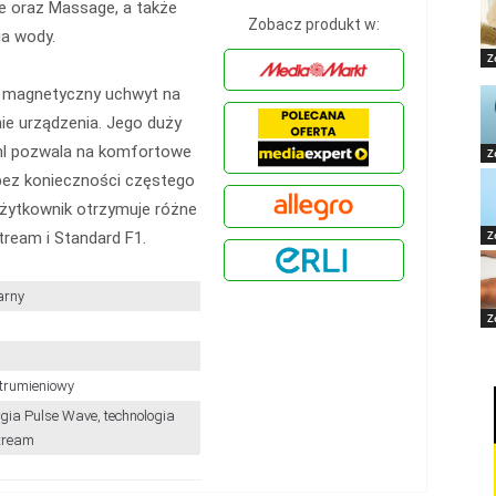
ve oraz Massage, a także
Zobacz produkt w:
ia wody.
Z
z magnetyczny uchwyt na
ie urządzenia. Jego duży
ml pozwala na komfortowe
Z
bez konieczności częstego
żytkownik otrzymuje różne
Z
ream i Standard F1.
arny
Z
trumieniowy
ogia Pulse Wave, technologia
tream