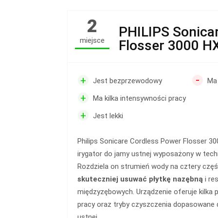
2
PHILIPS Sonica
miejsce
Flosser 3000 H
-
+
Jest bezprzewodowy
Ma
+
Ma kilka intensywności pracy
+
Jest lekki
Philips Sonicare Cordless Power Flosser 
irygator do jamy ustnej wyposażony w tec
Rozdziela on strumień wody na cztery częś
skuteczniej usuwać płytkę nazębną
i re
międzyzębowych. Urządzenie oferuje kilka
pracy oraz tryby czyszczenia dopasowane d
ustnej.