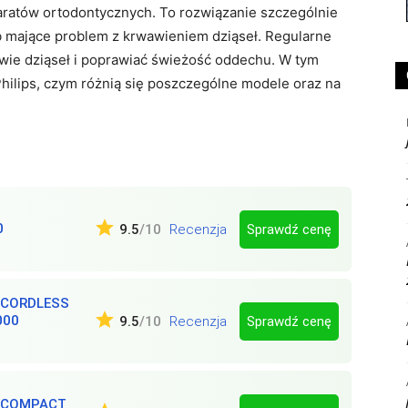
aratów ortodontycznych. To rozwiązanie szczególnie
b mające problem z krwawieniem dziąseł. Regularne
owie dziąseł i poprawiać świeżość oddechu. W tym
 Philips, czym różnią się poszczególne modele oraz na
0
Sprawdź cenę
9.5
/10
Recenzja
 CORDLESS
000
Sprawdź cenę
9.5
/10
Recenzja
E COMPACT