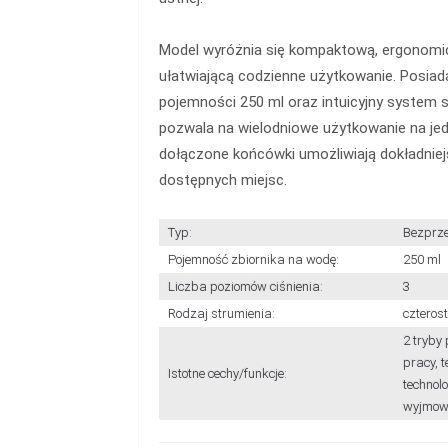
Model wyróżnia się kompaktową, ergonomi
ułatwiającą codzienne użytkowanie. Posiad
pojemności 250 ml oraz intuicyjny system 
pozwala na wielodniowe użytkowanie na je
dołączone końcówki umożliwiają dokładnie
dostępnych miejsc.
Typ:
Bezprz
Pojemność zbiornika na wodę:
250 ml
Liczba poziomów ciśnienia:
3
Rodzaj strumienia:
czteros
2 tryby 
pracy, 
Istotne cechy/funkcje:
technol
wyjmow