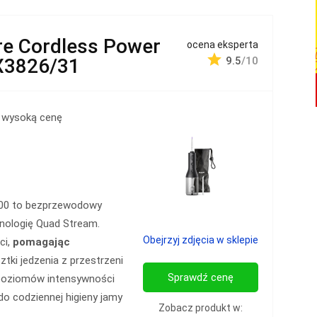
re Cordless Power
ocena eksperta
X3826/31
9.5
/10
 wysoką cenę
3000 to bezprzewodowy
hnologię Quad Stream.
Obejrzyj zdjęcia w sklepie
ci,
pomagając
sztki jedzenia z przestrzeni
Sprawdź cenę
 poziomów intensywności
o codziennej higieny jamy
Zobacz produkt w: