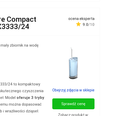
re Compact
ocena eksperta
X3333/24
9.0
/10
mały zbiornik na wodę
X3333/24 to kompaktowy
Obejrzyj zdjęcia w sklepie
skutecznego czyszczenia
seł. Model
oferuje 3 tryby
Sprawdź cenę
ki czemu można dopasować
 i wrażliwości dziąseł.
Zobacz produkt w: