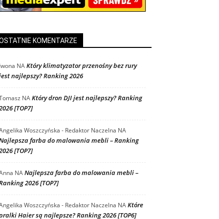
OSTATNIE KOMENTARZE
Który klimatyzator przenośny bez rury
Iwona
NA
jest najlepszy? Ranking 2026
Który dron DJI jest najlepszy? Ranking
Tomasz
NA
2026 [TOP7]
Angelika Woszczyńska - Redaktor Naczelna
NA
Najlepsza farba do malowania mebli – Ranking
2026 [TOP7]
Najlepsza farba do malowania mebli –
Anna
NA
Ranking 2026 [TOP7]
Które
Angelika Woszczyńska - Redaktor Naczelna
NA
pralki Haier są najlepsze? Ranking 2026 [TOP6]