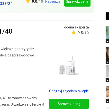
Sprawdź cenę
9.0
/10
Recenzja
333/24
ocena eksperta
1/40
9.5
/10
Z
większe gabaryty niż
dele bezprzewodowe
Z
Z
Obejrzyj zdjęcia w sklepie
911/40 to zaawansowany
Z
Sprawdź cenę
ream. Urządzenie oferuje 4