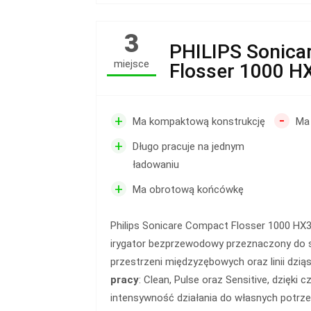
3
PHILIPS Sonica
miejsce
Flosser 1000 H
-
+
Ma kompaktową konstrukcję
Ma 
+
Długo pracuje na jednym
ładowaniu
+
Ma obrotową końcówkę
Philips Sonicare Compact Flosser 1000 H
irygator bezprzewodowy przeznaczony do 
przestrzeni międzyzębowych oraz linii dzią
pracy
: Clean, Pulse oraz Sensitive, dzię
intensywność działania do własnych potrzeb