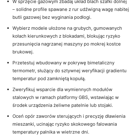
W sprzęcie gazowym zbadaj układ blach szafki dolnej
– solidne profile spawane z rur udźwigną wagę nabitej
butli gazowej bez wyginania podłogi.
Wybierz modele ułożone na grubych, gumowanych
kołach kierunkowych z blokadami, blokując ryzyko
przesunięcia nagrzanej maszyny po mokrej kostce
brukowej.
Przetestuj wbudowany w pokrywę bimetaliczny
termometr, służący do sztywnej weryfikacji gradientu
temperatur pod zamkniętą kopułą.
Zweryfikuj wsparcie dla wymiennych modułów
stalowych w ramach platformy GBS, wstawiając w
środek urządzenia żeliwne patelnie lub stojaki.
Oceń opór zaworów sterujących i precyzję dławienia
mieszanki, ucinając ryzyko skokowego falowania
temperatury palnika w wietrzne dni.