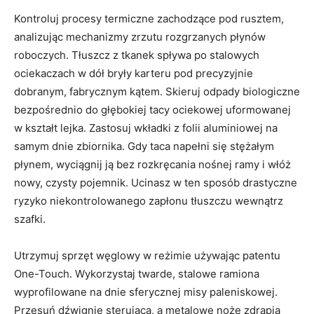
Kontroluj procesy termiczne zachodzące pod rusztem,
analizując mechanizmy zrzutu rozgrzanych płynów
roboczych. Tłuszcz z tkanek spływa po stalowych
ociekaczach w dół bryły karteru pod precyzyjnie
dobranym, fabrycznym kątem. Skieruj odpady biologiczne
bezpośrednio do głębokiej tacy ociekowej uformowanej
w kształt lejka. Zastosuj wkładki z folii aluminiowej na
samym dnie zbiornika. Gdy taca napełni się stężałym
płynem, wyciągnij ją bez rozkręcania nośnej ramy i włóż
nowy, czysty pojemnik. Ucinasz w ten sposób drastyczne
ryzyko niekontrolowanego zapłonu tłuszczu wewnątrz
szafki.
Utrzymuj sprzęt węglowy w reżimie używając patentu
One-Touch. Wykorzystaj twarde, stalowe ramiona
wyprofilowane na dnie sferycznej misy paleniskowej.
Przesuń dźwignię sterującą, a metalowe noże zdrapią