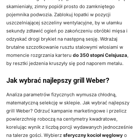
skamieniały, zimny popiół prosto do zamkniętego
pojemnika podwozia. Zablokuj łopatki w pozycji
uszczelniającej szczeliny wentylacyjne, by w ułamku
sekundy zdławić ogień po zakończeniu obróbki mięsa i
odzyskać drogi brykiet na następną sesję. Wdrażaj
brutalne szczotkowanie rusztu stalowymi włosiami w
momencie rozgrzania karteru
do 350 stopni Celsjusza
,
by resztki jedzenia kruszyły się pod naporem metalu.
Jak wybrać najlepszy grill Weber?
Analiza parametrów fizycznych wymusza chłodną,
matematyczną selekcję w sklepie. Jak wybrać najlepszy
grill Weber? Odrzuć kampanie marketingowe i przelicz
powierzchnię roboczą na centymetry kwadratowe,
korelując wynik z liczbą porcji wydawanych jednocześnie
na talerze gości. Wybierz
sferyczny kocioł węglowy
o