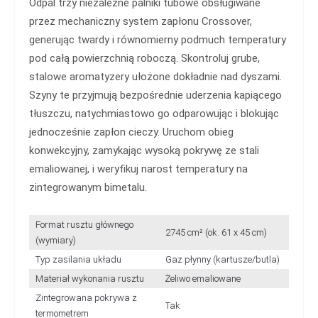
Odpal trzy niezależne palniki tubowe obsługiwane
przez mechaniczny system zapłonu Crossover,
generując twardy i równomierny podmuch temperatury
pod całą powierzchnią roboczą. Skontroluj grube,
stalowe aromatyzery ułożone dokładnie nad dyszami.
Szyny te przyjmują bezpośrednie uderzenia kapiącego
tłuszczu, natychmiastowo go odparowując i blokując
jednocześnie zapłon cieczy. Uruchom obieg
konwekcyjny, zamykając wysoką pokrywę ze stali
emaliowanej, i weryfikuj narost temperatury na
zintegrowanym bimetalu.
Format rusztu głównego
2745 cm² (ok. 61 x 45 cm)
(wymiary)
Typ zasilania układu
Gaz płynny (kartusze/butla)
Materiał wykonania rusztu
Żeliwo emaliowane
Zintegrowana pokrywa z
Tak
termometrem