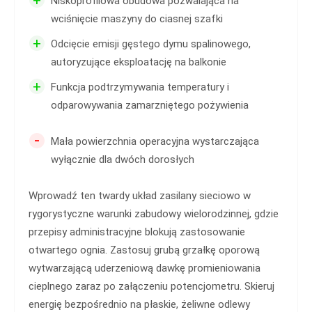
Niskoprofilowa obudowa pozwalająca na
wciśnięcie maszyny do ciasnej szafki
+
Odcięcie emisji gęstego dymu spalinowego,
autoryzujące eksploatację na balkonie
+
Funkcja podtrzymywania temperatury i
odparowywania zamarzniętego pożywienia
-
Mała powierzchnia operacyjna wystarczająca
wyłącznie dla dwóch dorosłych
Wprowadź ten twardy układ zasilany sieciowo w
rygorystyczne warunki zabudowy wielorodzinnej, gdzie
przepisy administracyjne blokują zastosowanie
otwartego ognia. Zastosuj grubą grzałkę oporową
wytwarzającą uderzeniową dawkę promieniowania
cieplnego zaraz po załączeniu potencjometru. Skieruj
energię bezpośrednio na płaskie, żeliwne odlewy