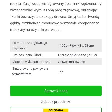
rusztu. Zalej wodą zintegrowany pojemnik wędzenia, by
wygenerować wymuszoną parę zrębkową, obrabiając
tkanki bez użycia szczapy drewna. Umyj karter twardą
gąbką, rozkładając modułowo wszystkie komponenty
maszyny na czynniki pierwsze.
Format rusztu głównego
1166 cm² (ok. 43 x 28 cm)
(wymiary)
Typ zasilania układu
Energia elektryczna (230 V)
Materiał wykonania rusztu
Żeliwo emaliowane
Zintegrowana pokrywa z
Tak
termometrem
Sprawdź cenę
Zobacz produkt w: