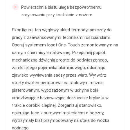
-
Powierzchnia blatu ulega bezpowrotnemu
zarysowaniu przy kontakcie z nożem
Skonfiguruj ten węglowy układ termodynamiczny do
pracy z zaawansowanymi technikami ruszciarskimi.
Operuj systemem łopat One-Touch zamontowanym na
samym dnie misy emaliowanej. Przepchnij popiół
mechaniczną dźwignią prosto do podwieszonego,
zamkniętego pojemnika aluminiowego, odcinając
zjawisko wywiewania sadzy przez wiatr. Wytwórz
strefy dwutemperaturowe na stalowym ruszcie
platerowanym, wyposażonym w uchylne boki
umożliwiające bezinwazyjne dorzucanie brykietu w
trakcie obróbki cieplnej. Zorganizuj stanowisko,
opierając tace z surowym materiałem o boczny,
wytrzymały blat przymocowany na stałe do wózka
nośnego.