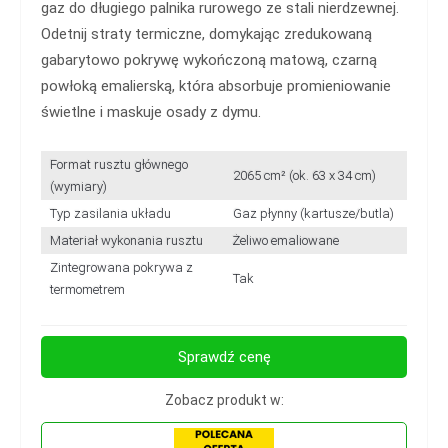
gaz do długiego palnika rurowego ze stali nierdzewnej.
Odetnij straty termiczne, domykając zredukowaną
gabarytowo pokrywę wykończoną matową, czarną
powłoką emalierską, która absorbuje promieniowanie
świetlne i maskuje osady z dymu.
Format rusztu głównego
2065 cm² (ok. 63 x 34 cm)
(wymiary)
Typ zasilania układu
Gaz płynny (kartusze/butla)
Materiał wykonania rusztu
Żeliwo emaliowane
Zintegrowana pokrywa z
Tak
termometrem
Sprawdź cenę
Zobacz produkt w: