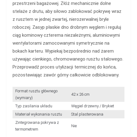
przestrzeni bagażowej. Złóż mechanicznie dolne
stelaże z drutu, aby siłowo zablokować pokrywę wraz
z rusztem w jednej zwartej, nierozerwalnej bryle
roboczej. Zasyp płaskie dno drobnym węglem i reguluj
ciąg kominowy czterema niezależnymi, aluminiowymi
wentylatorami zamocowanymi symetrycznie na
bokach karteru. Wypiekaj bezpośrednio nad żarem
używając cienkiego, chromowanego rusztu stalowego.
Przeprowadź proces utylizacji termicznej do końca,
pozostawiając zawór górny całkowicie odblokowany.
Format rusztu głównego
42 x 26 cm
(wymiary)
Typ zasilania układu
Węgiel drzewny / Brykiet
Materiał wykonania rusztu
Stal plasterowana
Zintegrowana pokrywa z
Nie
termometrem