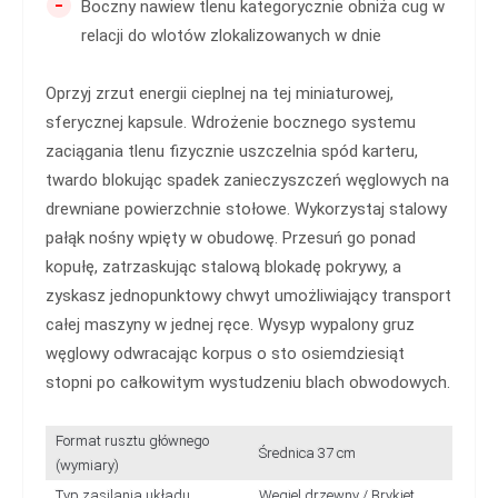
-
Boczny nawiew tlenu kategorycznie obniża cug w
relacji do wlotów zlokalizowanych w dnie
Oprzyj zrzut energii cieplnej na tej miniaturowej,
sferycznej kapsule. Wdrożenie bocznego systemu
zaciągania tlenu fizycznie uszczelnia spód karteru,
twardo blokując spadek zanieczyszczeń węglowych na
drewniane powierzchnie stołowe. Wykorzystaj stalowy
pałąk nośny wpięty w obudowę. Przesuń go ponad
kopułę, zatrzaskując stalową blokadę pokrywy, a
zyskasz jednopunktowy chwyt umożliwiający transport
całej maszyny w jednej ręce. Wysyp wypalony gruz
węglowy odwracając korpus o sto osiemdziesiąt
stopni po całkowitym wystudzeniu blach obwodowych.
Format rusztu głównego
Średnica 37 cm
(wymiary)
Typ zasilania układu
Węgiel drzewny / Brykiet