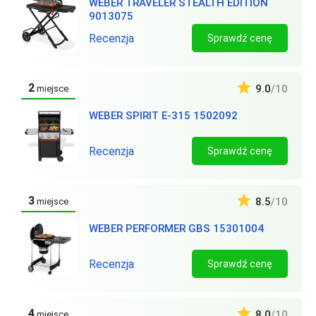
WEBER TRAVELER STEALTH EDITION
9013075
Recenzja
Sprawdź cenę
2
9.0
/10
miejsce
WEBER SPIRIT E-315 1502092
Recenzja
Sprawdź cenę
3
8.5
/10
miejsce
WEBER PERFORMER GBS 15301004
Recenzja
Sprawdź cenę
4
8.0
/10
miejsce