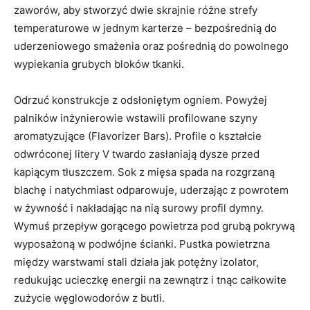
zaworów, aby stworzyć dwie skrajnie różne strefy
temperaturowe w jednym karterze – bezpośrednią do
uderzeniowego smażenia oraz pośrednią do powolnego
wypiekania grubych bloków tkanki.
Odrzuć konstrukcje z odsłoniętym ogniem. Powyżej
palników inżynierowie wstawili profilowane szyny
aromatyzujące (Flavorizer Bars). Profile o kształcie
odwróconej litery V twardo zasłaniają dysze przed
kapiącym tłuszczem. Sok z mięsa spada na rozgrzaną
blachę i natychmiast odparowuje, uderzając z powrotem
w żywność i nakładając na nią surowy profil dymny.
Wymuś przepływ gorącego powietrza pod grubą pokrywą
wyposażoną w podwójne ścianki. Pustka powietrzna
między warstwami stali działa jak potężny izolator,
redukując ucieczkę energii na zewnątrz i tnąc całkowite
zużycie węglowodorów z butli.