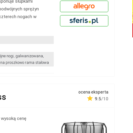
sponuje słupkami
 podwójnych sprężyn
 czterech nogach w
jne nogi, galwanizowana,
na proszkowo rama stalowa
ocena eksperta
ss
9.5
/10
 wysoką cenę