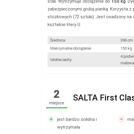
stali. Wytrzymuje obciążenie do
150 kg
. Dy
zabezpieczonymi grubą pianką. Korzysta z
stożkowych (72 sztuki). Jest osadzony na
kształcie litery U.
Średnica:
396 cm
Maksymalne obciążenie:
150 kg
4 podwó
Istotne cechy:
malowa
2
SALTA First Cla
miejsce
-
+
jest bardzo solidna i
ma
wytrzymała