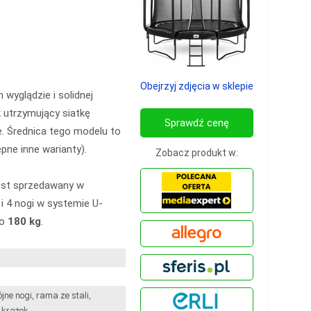
Obejrzyj zdjęcia w sklepie
wyglądzie i solidnej
k utrzymujący siatkę
Sprawdź cenę
e. Średnica tego modelu to
pne inne warianty).
Zobacz produkt w:
jest sprzedawany w
 i 4 nogi w systemie U-
to
180 kg
.
jne nogi, rama ze stali,
 krążek