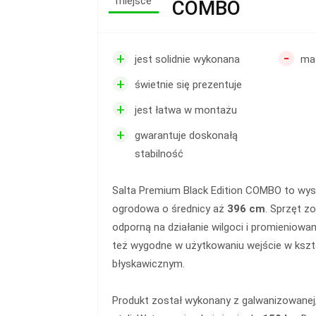
miejsce
COMBO
-
+
jest solidnie wykonana
ma
+
świetnie się prezentuje
+
jest łatwa w montażu
+
gwarantuje doskonałą
stabilność
Salta Premium Black Edition COMBO to wyso
ogrodowa o średnicy aż
396 cm
. Sprzęt z
odporną na działanie wilgoci i promieniowa
też wygodne w użytkowaniu wejście w kształ
błyskawicznym.
Produkt został wykonany z galwanizowane