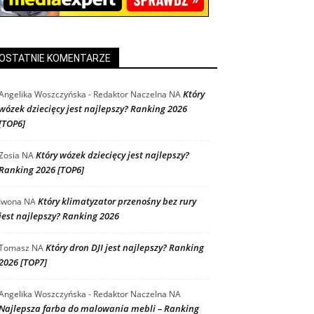
OSTATNIE KOMENTARZE
Który
Angelika Woszczyńska - Redaktor Naczelna
NA
wózek dziecięcy jest najlepszy? Ranking 2026
[TOP6]
Który wózek dziecięcy jest najlepszy?
Zosia
NA
Ranking 2026 [TOP6]
Który klimatyzator przenośny bez rury
Iwona
NA
jest najlepszy? Ranking 2026
Który dron DJI jest najlepszy? Ranking
Tomasz
NA
2026 [TOP7]
Angelika Woszczyńska - Redaktor Naczelna
NA
Najlepsza farba do malowania mebli – Ranking