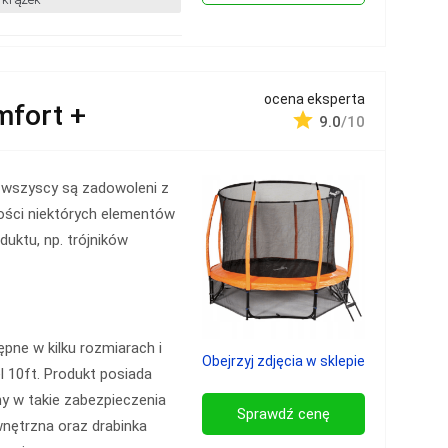
ocena eksperta
fort +
9.0
/10
 wszyscy są zadowoleni z
ości niektórych elementów
duktu, np. trójników
ne w kilku rozmiarach i
Obejrzyj zdjęcia w sklepie
 10ft. Produkt posiada
y w takie zabezpieczenia
Sprawdź cenę
wnętrzna oraz drabinka