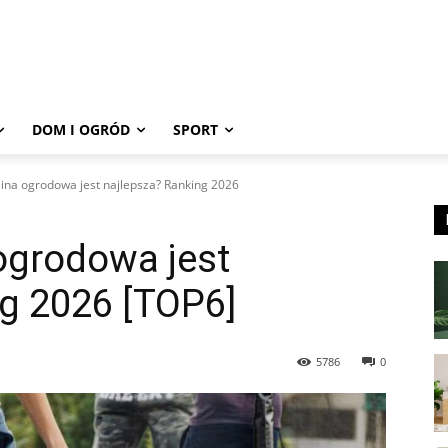
DOM I OGRÓD
SPORT
ina ogrodowa jest najlepsza? Ranking 2026
ogrodowa jest
g 2026 [TOP6]
5786
0