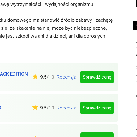
rawę wytrzymałości i wydajności organizmu.
tku domowego ma stanowić źródło zabawy i zachętę
 się, że skakanie na niej może być niebezpieczne,
 jest szkodliwa ani dla dzieci, ani dla dorosłych.
ACK EDITION
Sprawdź cenę
9.5
/10
Recenzja
S
Sprawdź cenę
9.5
/10
Recenzja