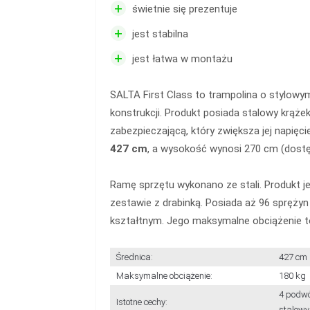
+
świetnie się prezentuje
+
jest stabilna
+
jest łatwa w montażu
SALTA First Class to trampolina o stylowym 
konstrukcji. Produkt posiada stalowy krąże
zabezpieczającą, który zwiększa jej napięci
427 cm
, a wysokość wynosi 270 cm (dostę
Ramę sprzętu wykonano ze stali. Produkt 
zestawie z drabinką. Posiada aż 96 sprężyn
kształtnym. Jego maksymalne obciążenie 
Średnica:
427 cm
Maksymalne obciążenie:
180 kg
4 podwó
Istotne cechy:
stalowy