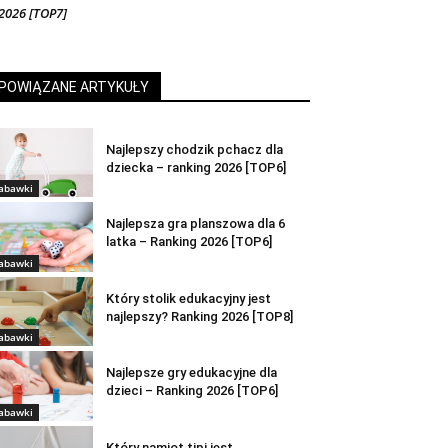
2026 [TOP7]
POWIĄZANE ARTYKUŁY
Najlepszy chodzik pchacz dla
dziecka – ranking 2026 [TOP6]
abawki
Najlepsza gra planszowa dla 6
latka – Ranking 2026 [TOP6]
abawki
Który stolik edukacyjny jest
najlepszy? Ranking 2026 [TOP8]
abawki
Najlepsze gry edukacyjne dla
dzieci – Ranking 2026 [TOP6]
abawki
Który namiot tipi jest