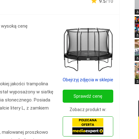
9.5
/10
Z
 wysoką cenę
Z
Z
Obejrzyj zdjęcia w sklepie
Z
kiej jakości trampolina
ostał wyposażony w siatkę
Sprawdź cenę
nia słonecznego. Posiada
cie litery L, z zamkiem
Zobacz produkt w:
j, malowanej proszkowo