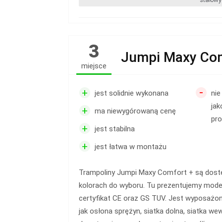
3
Jumpi Maxy Com
miejsce
-
+
jest solidnie wykonana
nie
jak
+
ma niewygórowaną cenę
pro
+
jest stabilna
+
jest łatwa w montażu
Trampoliny Jumpi Maxy Comfort + są dostęp
kolorach do wyboru. Tu prezentujemy model
certyfikat CE oraz GS TUV. Jest wyposażon
jak osłona sprężyn, siatka dolna, siatka we