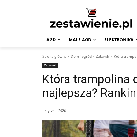
AGD
MAŁE AGD
ELEKTRONIKA
Strona główna
Dom i ogród
Zabawki
Która trampol
Zabawki
Która trampolina 
najlepsza? Rankin
1 stycznia 2026