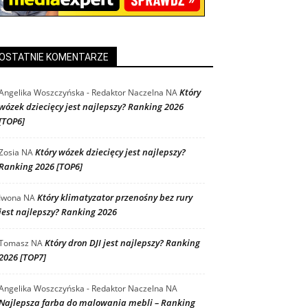
OSTATNIE KOMENTARZE
Który
Angelika Woszczyńska - Redaktor Naczelna
NA
wózek dziecięcy jest najlepszy? Ranking 2026
[TOP6]
Który wózek dziecięcy jest najlepszy?
Zosia
NA
Ranking 2026 [TOP6]
Który klimatyzator przenośny bez rury
Iwona
NA
jest najlepszy? Ranking 2026
Który dron DJI jest najlepszy? Ranking
Tomasz
NA
2026 [TOP7]
Angelika Woszczyńska - Redaktor Naczelna
NA
Najlepsza farba do malowania mebli – Ranking