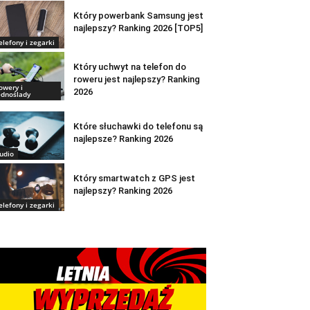
Który powerbank Samsung jest
najlepszy? Ranking 2026 [TOP5]
elefony i zegarki
Który uchwyt na telefon do
roweru jest najlepszy? Ranking
owery i
2026
ednoślady
Które słuchawki do telefonu są
najlepsze? Ranking 2026
udio
Który smartwatch z GPS jest
najlepszy? Ranking 2026
elefony i zegarki