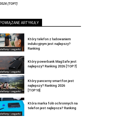
2026 [TOP7]
POWIĄZANE ARTYKUŁY
Który telefon z ładowaniem
indukcyjnym jest najlepszy?
Ranking
elefony i zegarki
Który powerbank MagSafe jest
najlepszy? Ranking 2026 [TOP7]
elefony i zegarki
Który pancerny smartfon jest
najlepszy? Ranking 2026
[TOP10]
elefony i zegarki
Która marka folii ochronnych na
telefon jest najlepsza? Ranking
elefony i zegarki