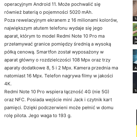
operacyjnym Android 11. Może pochwalić się
również baterią o pojemności 5020 mAh.
T
Poza rewelacyjnym ekranem z 16 milionami kolorów,
największym atutem telefonu wydaje się jego
aparat, którym to model Redmi Note 10 Pro ma
R
j
przełamywać granice pomiędzy średnią a wysoką
półką cenową. Smartfon został wyposażony w
aparat główny o rozdzielczości 108 Mpx oraz trzy
aparaty dodatkowe 8, 5 i 2 Mpx. Kamera przednia ma
A
natomiast 16 Mpx. Telefon nagrywa filmy w jakości
4K.
T
Redmi Note 10 Pro wspiera łączność 4G (nie 5G)
oraz NFC. Posiada wejście mini Jack i czytnik kart
pamięci. Dzięki podczerwieni może pełnić w domu
rolę pilota. Jego waga to 193 g.