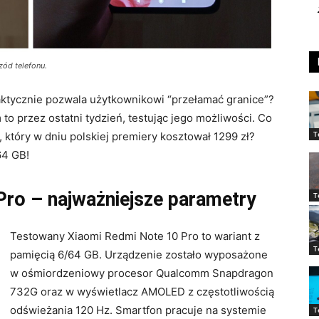
zód telefonu.
ktycznie pozwala użytkownikowi “przełamać granice”?
to przez ostatni tydzień, testując jego możliwości. Co
T
który w dniu polskiej premiery kosztował 1299 zł?
64 GB!
ro – najważniejsze parametry
T
Testowany Xiaomi Redmi Note 10 Pro to wariant z
T
pamięcią 6/64 GB. Urządzenie zostało wyposażone
w ośmiordzeniowy procesor Qualcomm Snapdragon
732G oraz w wyświetlacz AMOLED z częstotliwością
odświeżania 120 Hz. Smartfon pracuje na systemie
T