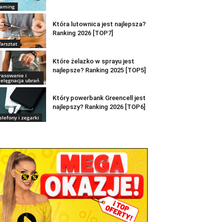
aming
Która lutownica jest najlepsza?
Ranking 2026 [TOP7]
arsztat
Które żelazko w sprayu jest
najlepsze? Ranking 2025 [TOP5]
rasowanie i
ielęgnacja ubrań
Który powerbank Greencell jest
najlepszy? Ranking 2026 [TOP6]
elefony i zegarki