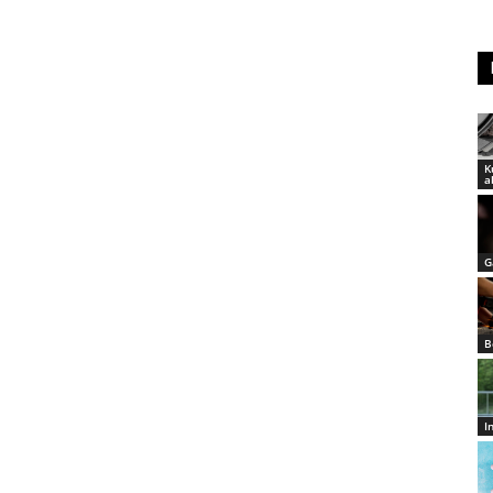
K
a
G
B
I