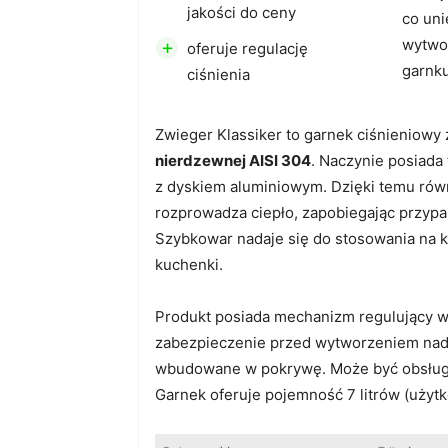
jakości do ceny
co uni
+
wytwor
oferuje regulację
garnk
ciśnienia
Zwieger Klassiker to garnek ciśnieniowy
nierdzewnej AISI 304
. Naczynie posiada
z dyskiem aluminiowym. Dzięki temu ró
rozprowadza ciepło, zapobiegając przypa
Szybkowar nadaje się do stosowania na 
kuchenki.
Produkt posiada mechanizm regulujący wy
zabezpieczenie przed wytworzeniem nad
wbudowane w pokrywę. Może być obsługi
Garnek oferuje pojemność 7 litrów (użytko