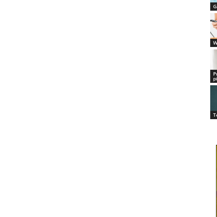
G
W
P
p
T