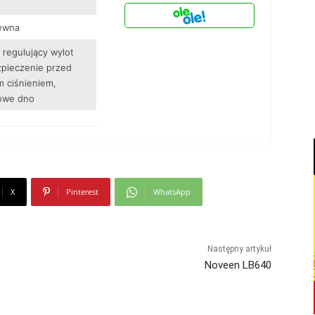
zewna
regulujący wylot
zpieczenie przed
 ciśnieniem,
owe dno
X
Pinterest
WhatsApp
Następny artykuł
Noveen LB640