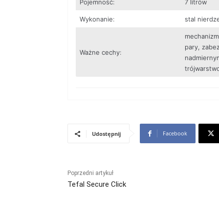
Pojemność:
7 litrów
Wykonanie:
stal nierd
mechanizm 
pary, zabe
Ważne cechy:
nadmiernym
trójwarstw
Facebook
Udostępnij
Poprzedni artykuł
Tefal Secure Click