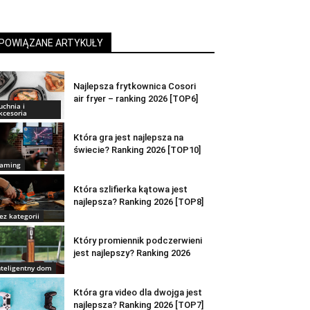
POWIĄZANE ARTYKUŁY
Najlepsza frytkownica Cosori
air fryer – ranking 2026 [TOP6]
uchnia i
kcesoria
Która gra jest najlepsza na
świecie? Ranking 2026 [TOP10]
aming
Która szlifierka kątowa jest
najlepsza? Ranking 2026 [TOP8]
ez kategorii
Który promiennik podczerwieni
jest najlepszy? Ranking 2026
nteligentny dom
Która gra video dla dwojga jest
najlepsza? Ranking 2026 [TOP7]