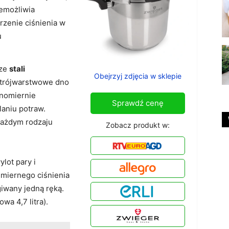
emożliwia
zenie ciśnienia w
u
 ze
stali
Obejrzyj zdjęcia w sklepie
 trójwarstwowe dno
wnomiernie
Sprawdź cenę
laniu potraw.
każdym rodzaju
Zobacz produkt w:
lot pary i
miernego ciśnienia
wany jedną ręką.
wa 4,7 litra).