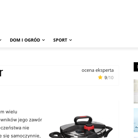
DOM I OGRÓD
SPORT
er
ocena eksperta
9
/10
em wielu
owników jego zawór
eczeństwa nie
e się samoczynnie,