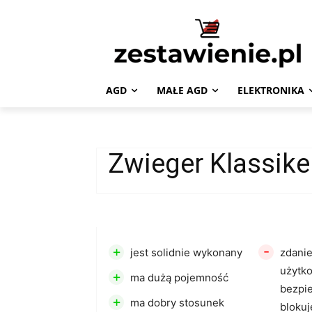
AGD
MAŁE AGD
ELEKTRONIKA
Zwieger Klassik
+
-
jest solidnie wykonany
zdani
użytk
+
ma dużą pojemność
bezpi
+
ma dobry stosunek
blokuj