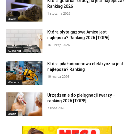
Która golarka rotacyjna jest najlepsza?
Ranking 2026
1 stycznia 2026
Uroda
Która płyta gazowa Amica jest
najlepsza? Ranking 2026 [TOP6]
16 lutego 2026
Kuchenki
Która piła łańcuchowa elektryczna jest
najlepsza? Ranking
19 marca 2026
Warsztat
Urządzenie do pielęgnacji twarzy –
ranking 2026 [TOP8]
7 lipca 2026
Uroda