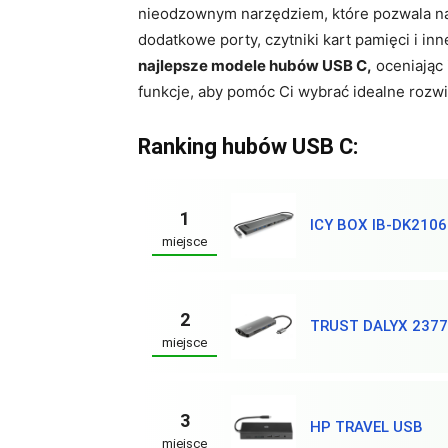
nieodzownym narzędziem, które pozwala na 
dodatkowe porty, czytniki kart pamięci i i
najlepsze modele hubów USB C,
oceniając
funkcje, aby pomóc Ci wybrać idealne rozw
Ranking hubów USB C:
1
ICY BOX IB-DK210
miejsce
2
TRUST DALYX 2377
miejsce
3
HP TRAVEL USB
miejsce