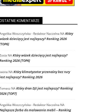
OSTATNIE KOMENTARZE
Który
Angelika Woszczyńska - Redaktor Naczelna
NA
wózek dziecięcy jest najlepszy? Ranking 2026
[TOP6]
Który wózek dziecięcy jest najlepszy?
Zosia
NA
Ranking 2026 [TOP6]
Który klimatyzator przenośny bez rury
Iwona
NA
jest najlepszy? Ranking 2026
Który dron DJI jest najlepszy? Ranking
Tomasz
NA
2026 [TOP7]
Angelika Woszczyńska - Redaktor Naczelna
NA
Najlepsza farba do malowania mebli – Ranking