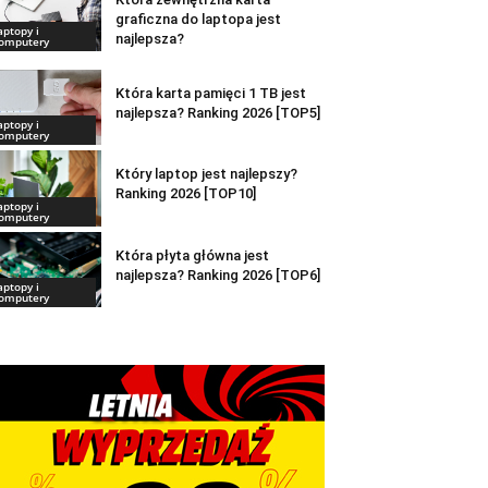
graficzna do laptopa jest
aptopy i
najlepsza?
omputery
Która karta pamięci 1 TB jest
najlepsza? Ranking 2026 [TOP5]
aptopy i
omputery
Który laptop jest najlepszy?
Ranking 2026 [TOP10]
aptopy i
omputery
Która płyta główna jest
najlepsza? Ranking 2026 [TOP6]
aptopy i
omputery