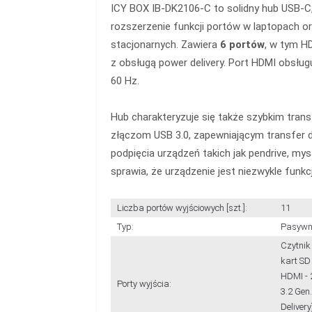
ICY BOX IB-DK2106-C to solidny hub USB-C
rozszerzenie funkcji portów w laptopach 
stacjonarnych. Zawiera
6 portów
, w tym H
z obsługą power delivery. Port HDMI obsług
60 Hz.
Hub charakteryzuje się także szybkim tran
złączom USB 3.0, zapewniającym transfer 
podpięcia urządzeń takich jak pendrive, mysz
sprawia, że urządzenie jest niezwykle funkc
Liczba portów wyjściowych [szt.]:
11
Typ:
Pasywn
Czytnik 
kart SD 
HDMI - 2
Porty wyjścia:
3.2 Gen.
Delivery