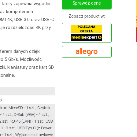
Sprawdź cenę
, który zapewnia wygodne
oraz komputerach
Zobacz produkt w:
DMI 4K, USB 3.0 oraz USB-C
uje rozdzielczość 4K przy
sferem danych dzięki
do 5 Gb/s. Możliwość
ki, klawiatury oraz kart SD
jonalne.
y
kart MicroSD - 1 szt., Czytnik
- 1 szt., D-Sub (VGA) - 1 szt.,
 szt., RJ-45 (LAN) - 1 szt., USB
 1 - 3 szt., USB Typ C (z Power
) - 1 szt., Wyjście słuchawkowe