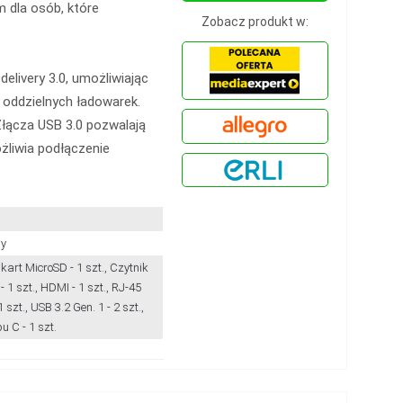
 dla osób, które
Zobacz produkt w:
delivery 3.0, umożliwiając
 oddzielnych ładowarek.
łącza USB 3.0 pozwalają
żliwia podłączenie
y
kart MicroSD - 1 szt., Czytnik
- 1 szt., HDMI - 1 szt., RJ-45
1 szt., USB 3.2 Gen. 1 - 2 szt.,
u C - 1 szt.