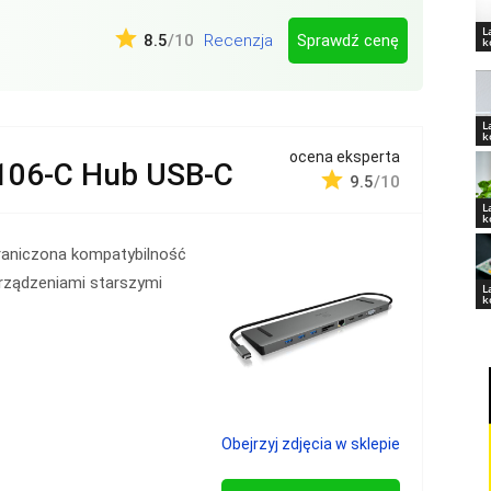
L
Sprawdź cenę
8.5
/10
Recenzja
k
L
k
ocena eksperta
106-C Hub USB-C
9.5
/10
L
k
raniczona kompatybilność
rządzeniami starszymi
L
k
Obejrzyj zdjęcia w sklepie