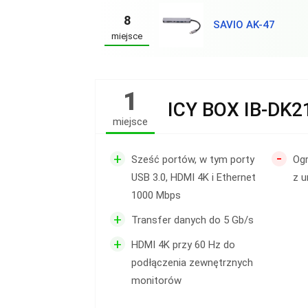
8
SAVIO AK-47
miejsce
1
ICY BOX IB-DK2
miejsce
-
+
Sześć portów, w tym porty
Og
USB 3.0, HDMI 4K i Ethernet
z u
1000 Mbps
+
Transfer danych do 5 Gb/s
+
HDMI 4K przy 60 Hz do
podłączenia zewnętrznych
monitorów