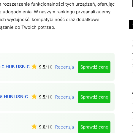
rozszerzenie funkcjonalności tych urządzeń, oferując
nne udogodnienia. W naszym rankingu przeanalizujemy
 ich wydajność, kompatybilność oraz dodatkowe
iązanie do Twoich potrzeb.
6-C HUB USB-C
Sprawdź cenę
9.5
/10
Recenzja
5 HUB USB-C
Sprawdź cenę
9.5
/10
Recenzja
Sprawdź cenę
9.0
/10
Recenzja