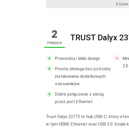
3.5 mm -
2
TRUST Dalyx 2
miejsce
-
+
Przenośny i lekki design
Mni
2.0
+
Prosta obsługa bez potrzeby
instalowania dodatkowych
sterowników
+
Dobre połączenie z siecią
przez port Ethernet
Trust Dalyx 23775 to hub USB-C, który ofe
w tym HDMI, Ethernet oraz USB 3.0. Dzięki 