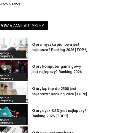
2026 [TOP7]
POWIĄZANE ARTYKUŁY
Która myszka pionowa jest
najlepsza? Ranking 2026 [TOP6]
aptopy i
omputery
Który komputer gamingowy
jest najlepszy? Ranking 2026
aptopy i
omputery
Który laptop do 2500 jest
najlepszy? Ranking 2026 [TOP8]
aptopy i
omputery
Który dysk SSD jest najlepszy?
Ranking 2026 [TOP7]
aptopy i
omputery
Która zewnętrzna karta