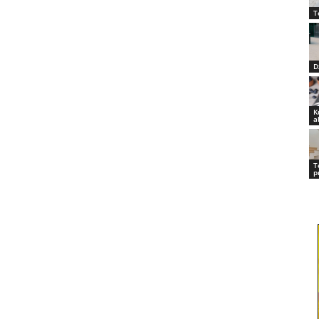
T
D
K
a
T
p