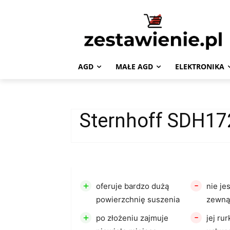
AGD
MAŁE AGD
ELEKTRONIKA
Sternhoff SDH17
+
-
oferuje bardzo dużą
nie je
powierzchnię suszenia
zewną
+
-
po złożeniu zajmuje
jej ru