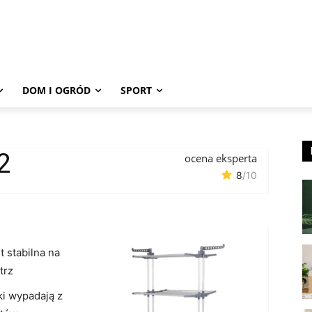
DOM I OGRÓD
SPORT
2
ocena eksperta
8
/10
st stabilna na
trz
rki wypadają z