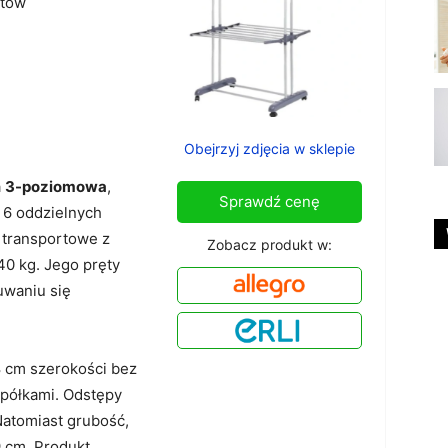
tów
Obejrzyj zdjęcia w sklepie
a
3-poziomowa
,
Sprawdź cenę
 6 oddzielnych
a transportowe z
Zobacz produkt w:
0 kg. Jego pręty
uwaniu się
 cm szerokości bez
 półkami. Odstępy
Natomiast grubość,
9 cm. Produkt