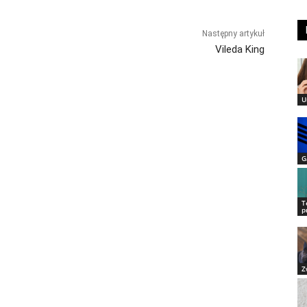
Następny artykuł
Vileda King
U
G
T
p
Z