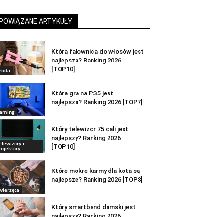
POWIĄZANE ARTYKUŁY
Która falownica do włosów jest
najlepsza? Ranking 2026
[TOP10]
roda
Która gra na PS5 jest
najlepsza? Ranking 2026 [TOP7]
aming
Który telewizor 75 cali jest
najlepszy? Ranking 2026
elewizory i
[TOP10]
rojektory
Które mokre karmy dla kota są
najlepsze? Ranking 2026 [TOP8]
wierzęta
Który smartband damski jest
najlepszy? Ranking 2026