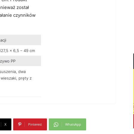
onieważ został
ałanie czynników
acji
127,5 x 6,5 – 49 cm
rzywo PP
suszenia, dwa
wieszaki, pręty z
X
Pinterest
WhatsApp