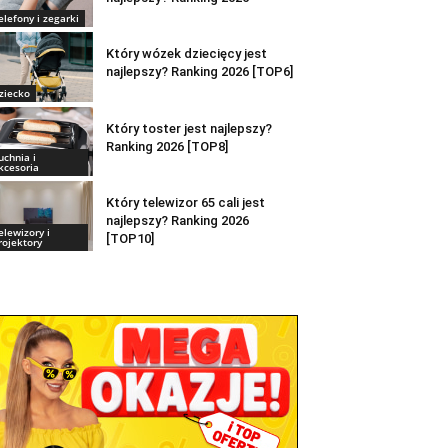
elefony i zegarki
Który wózek dziecięcy jest
najlepszy? Ranking 2026 [TOP6]
ziecko
Który toster jest najlepszy?
Ranking 2026 [TOP8]
uchnia i
kcesoria
Który telewizor 65 cali jest
najlepszy? Ranking 2026
elewizory i
[TOP10]
rojektory