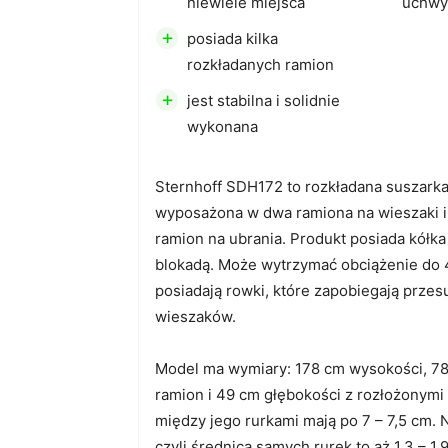
niewiele miejsca
uchwy
+
posiada kilka
rozkładanych ramion
+
jest stabilna i solidnie
wykonana
Sternhoff SDH172 to rozkładana suszark
wyposażona w dwa ramiona na wieszaki i
ramion na ubrania. Produkt posiada kółk
blokadą. Może wytrzymać obciążenie do 4
posiadają rowki, które zapobiegają przes
wieszaków.
Model ma wymiary: 178 cm wysokości, 78
ramion i 49 cm głębokości z rozłożonymi
między jego rurkami mają po 7 – 7,5 cm. 
czyli średnica samych rurek to aż 1,3 – 1,