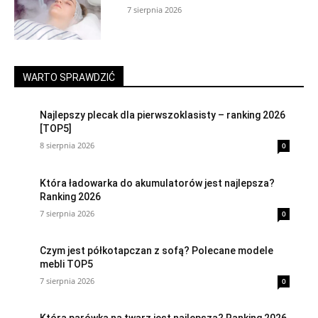
7 sierpnia 2026
WARTO SPRAWDZIĆ
Najlepszy plecak dla pierwszoklasisty – ranking 2026
[TOP5]
8 sierpnia 2026
0
Która ładowarka do akumulatorów jest najlepsza?
Ranking 2026
7 sierpnia 2026
0
Czym jest półkotapczan z sofą? Polecane modele
mebli TOP5
7 sierpnia 2026
0
Która parówka na twarz jest najlepsza? Ranking 2026