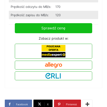
Prędkość odczytu do MB/s:
170
Prędkość zapisu do MB/s:
120
Sprawdź cenę
Zobacz produkt w:
Facebook
X
Pinterest