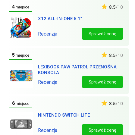
4
8.5
/10
miejsce
X12 ALL-IN-ONE 5.1”
Recenzja
Sprawdź cenę
5
8.5
/10
miejsce
LEXIBOOK PAW PATROL PRZENOŚNA
KONSOLA
Recenzja
Sprawdź cenę
6
8.5
/10
miejsce
NINTENDO SWITCH LITE
Recenzja
Sprawdź cenę