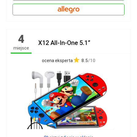
4
X12 All-In-One 5.1”
miejsce
8.5
/10
ocena eksperta