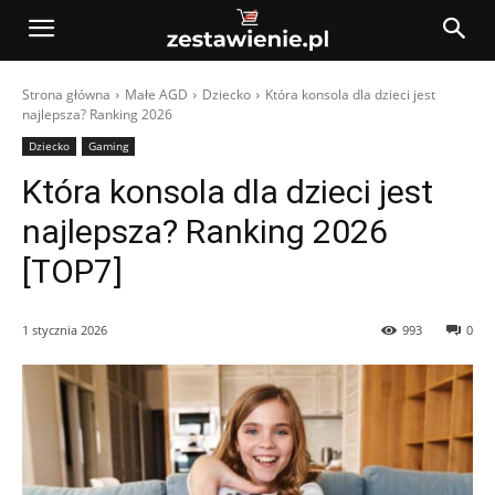
Strona główna
Małe AGD
Dziecko
Która konsola dla dzieci jest
najlepsza? Ranking 2026
Dziecko
Gaming
Która konsola dla dzieci jest
najlepsza? Ranking 2026
[TOP7]
1 stycznia 2026
993
0