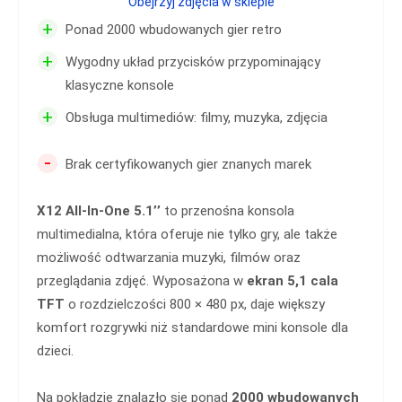
Obejrzyj zdjęcia w sklepie
+
Ponad 2000 wbudowanych gier retro
+
Wygodny układ przycisków przypominający
klasyczne konsole
+
Obsługa multimediów: filmy, muzyka, zdjęcia
-
Brak certyfikowanych gier znanych marek
X12 All-In-One 5.1’’
to przenośna konsola
multimedialna, która oferuje nie tylko gry, ale także
możliwość odtwarzania muzyki, filmów oraz
przeglądania zdjęć. Wyposażona w
ekran 5,1 cala
TFT
o rozdzielczości 800 × 480 px, daje większy
komfort rozgrywki niż standardowe mini konsole dla
dzieci.
Na pokładzie znalazło się ponad
2000 wbudowanych