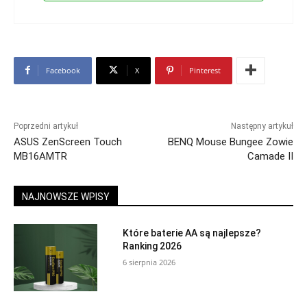
Facebook
X
Pinterest
Poprzedni artykuł
Następny artykuł
ASUS ZenScreen Touch
BENQ Mouse Bungee Zowie
MB16AMTR
Camade II
NAJNOWSZE WPISY
Które baterie AA są najlepsze?
Ranking 2026
6 sierpnia 2026