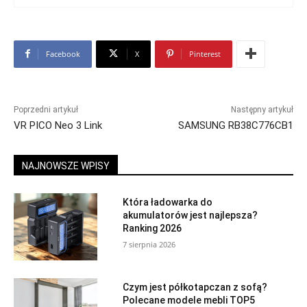
Facebook
X
Pinterest
Poprzedni artykuł
Następny artykuł
VR PICO Neo 3 Link
SAMSUNG RB38C776CB1
NAJNOWSZE WPISY
Która ładowarka do
akumulatorów jest najlepsza?
Ranking 2026
7 sierpnia 2026
Czym jest półkotapczan z sofą?
Polecane modele mebli TOP5