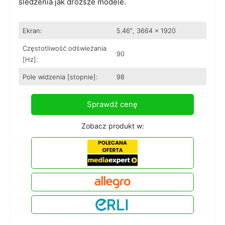
śledzenia jak droższe modele.
Ekran:
5.46″, 3664 x 1920
Częstotliwość odświeżania
90
[Hz]:
Pole widzenia [stopnie]:
98
Sprawdź cenę
Zobacz produkt w: