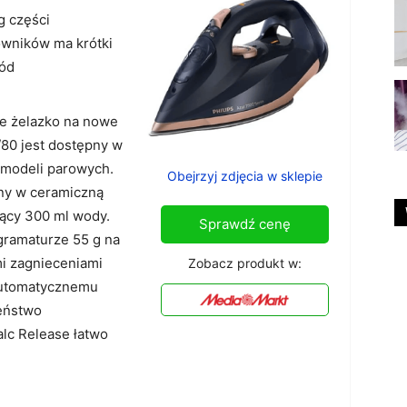
g części
owników ma krótki
ód
re żelazko na nowe
80 jest dostępny w
o modeli parowych.
Obejrzyj zdjęcia w sklepie
ny w ceramiczną
zący 300 ml wody.
Sprawdź cenę
 gramaturze 55 g na
i zagnieceniami
Zobacz produkt w:
 automatycznemu
eństwo
alc Release łatwo