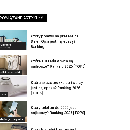
POWIĄZANE ARTYKUŁY
Który pomysł na prezent na
Dzień Ojca jest najlepszy?
romocje i
Ranking
rezenty
Które suszarki Amica są
najlepsze? Ranking 2026 [TOP5]
ralki i suszarki
Która szczoteczka do twarzy
jest najlepsza? Ranking 2026
[TOP5]
roda
Który telefon do 2000 jest
najlepszy? Ranking 2026 [TOP8]
elefony i zegarki
Który koc elektryczny jest