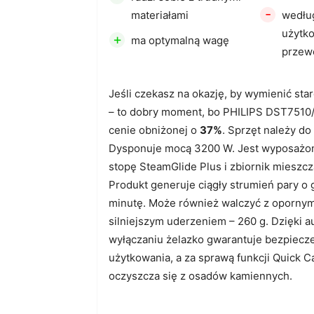
-
materiałami
wedłu
użytk
+
ma optymalną wagę
przew
Jeśli czekasz na okazję, by wymienić sta
– to dobry moment, bo PHILIPS DST7510/
cenie obniżonej o
37%
. Sprzęt należy d
Dysponuje mocą 3200 W. Jest wyposażo
stopę SteamGlide Plus i zbiornik mieszc
Produkt generuje ciągły strumień pary o
minutę. Może również walczyć z opornym
silniejszym uderzeniem – 260 g. Dzięki
wyłączaniu żelazko gwarantuje bezpiecz
użytkowania, a za sprawą funkcji Quick C
oczyszcza się z osadów kamiennych.