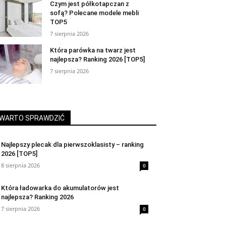
Czym jest półkotapczan z
sofą? Polecane modele mebli
TOP5
7 sierpnia 2026
Która parówka na twarz jest
najlepsza? Ranking 2026 [TOP5]
7 sierpnia 2026
WARTO SPRAWDZIĆ
Najlepszy plecak dla pierwszoklasisty – ranking
2026 [TOP5]
8 sierpnia 2026
0
Która ładowarka do akumulatorów jest
najlepsza? Ranking 2026
7 sierpnia 2026
0