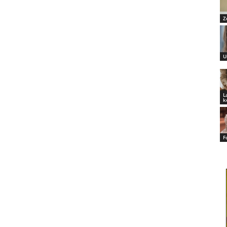
Z
U
L
k
F