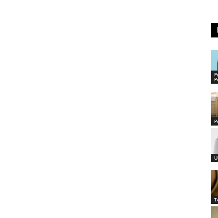
P
P
P
U
T