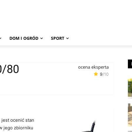
DOM I OGRÓD
SPORT
0/80
ocena eksperta
9
/10
 jest ocenić stan
 jego zbiorniku