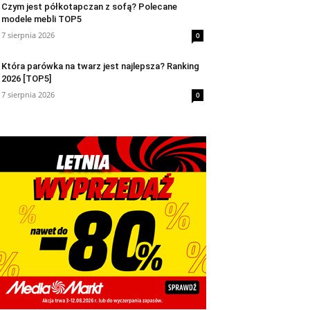
Czym jest półkotapczan z sofą? Polecane
modele mebli TOP5
7 sierpnia 2026
0
Która parówka na twarz jest najlepsza? Ranking
2026 [TOP5]
7 sierpnia 2026
0