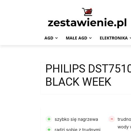
AGD
MAŁE AGD
ELEKTRONIKA
PHILIPS DST751
BLACK WEEK
+
-
szybko się nagrzewa
trudno
wody w
+
radzi sobie z trudnymi