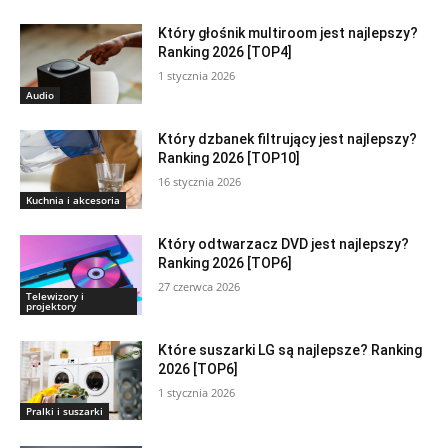
Który głośnik multiroom jest najlepszy?
Ranking 2026 [TOP4]
1 stycznia 2026
Audio
Który dzbanek filtrujący jest najlepszy?
Ranking 2026 [TOP10]
16 stycznia 2026
Kuchnia i akcesoria
Który odtwarzacz DVD jest najlepszy?
Ranking 2026 [TOP6]
27 czerwca 2026
Telewizory i
projektory
Które suszarki LG są najlepsze? Ranking
2026 [TOP6]
1 stycznia 2026
Pralki i suszarki