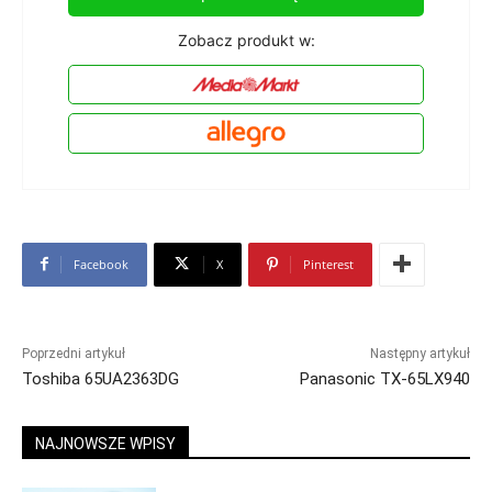
Zobacz produkt w:
Facebook
X
Pinterest
Poprzedni artykuł
Następny artykuł
Toshiba 65UA2363DG
Panasonic TX-65LX940
NAJNOWSZE WPISY