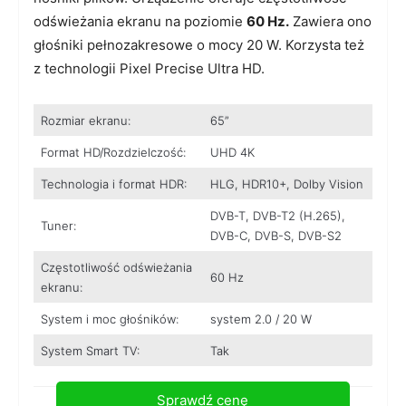
odświeżania ekranu na poziomie
60 Hz.
Zawiera ono
głośniki pełnozakresowe o mocy 20 W. Korzysta też
z technologii Pixel Precise Ultra HD.
Rozmiar ekranu:
65”
Format HD/Rozdzielczość:
UHD 4K
Technologia i format HDR:
HLG, HDR10+, Dolby Vision
DVB-T, DVB-T2 (H.265),
Tuner:
DVB-C, DVB-S, DVB-S2
Częstotliwość odświeżania
60 Hz
ekranu:
System i moc głośników:
system 2.0 / 20 W
System Smart TV:
Tak
Sprawdź cenę