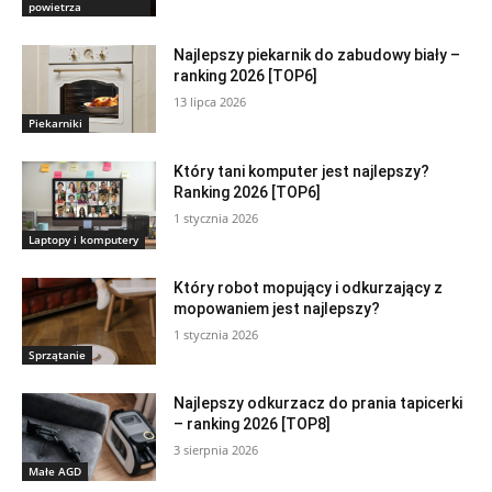
powietrza
Najlepszy piekarnik do zabudowy biały –
ranking 2026 [TOP6]
13 lipca 2026
Piekarniki
Który tani komputer jest najlepszy?
Ranking 2026 [TOP6]
1 stycznia 2026
Laptopy i komputery
Który robot mopujący i odkurzający z
mopowaniem jest najlepszy?
1 stycznia 2026
Sprzątanie
Najlepszy odkurzacz do prania tapicerki
– ranking 2026 [TOP8]
3 sierpnia 2026
Małe AGD