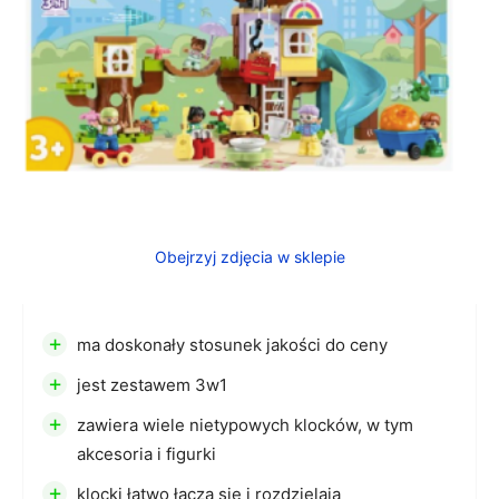
Obejrzyj zdjęcia w sklepie
+
ma doskonały stosunek jakości do ceny
+
jest zestawem 3w1
+
zawiera wiele nietypowych klocków, w tym
akcesoria i figurki
+
klocki łatwo łączą się i rozdzielają