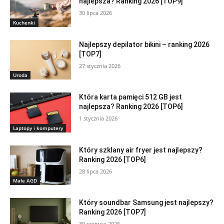
najlepsza? Ranking 2026 [TOP9]
30 lipca 2026
Kuchenki
Najlepszy depilator bikini – ranking 2026
[TOP7]
27 stycznia 2026
Uroda
Która karta pamięci 512 GB jest
najlepsza? Ranking 2026 [TOP6]
1 stycznia 2026
Laptopy i komputery
Który szklany air fryer jest najlepszy?
Ranking 2026 [TOP6]
28 lipca 2026
Małe AGD
Który soundbar Samsung jest najlepszy?
Ranking 2026 [TOP7]
30 czerwca 2026