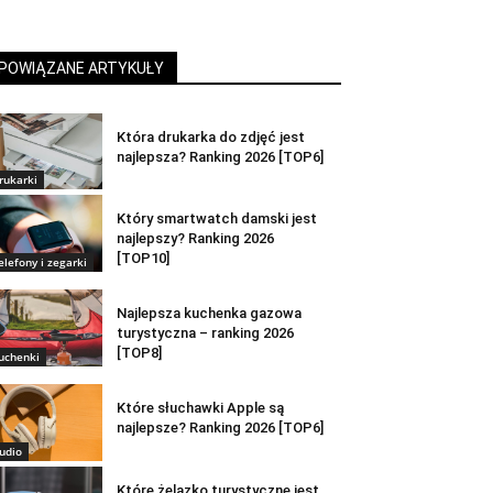
POWIĄZANE ARTYKUŁY
Która drukarka do zdjęć jest
najlepsza? Ranking 2026 [TOP6]
rukarki
Który smartwatch damski jest
najlepszy? Ranking 2026
[TOP10]
elefony i zegarki
Najlepsza kuchenka gazowa
turystyczna – ranking 2026
[TOP8]
uchenki
Które słuchawki Apple są
najlepsze? Ranking 2026 [TOP6]
udio
Które żelazko turystyczne jest