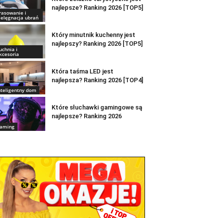
najlepsze? Ranking 2026 [TOP5]
rasowanie i
ielęgnacja ubrań
Który minutnik kuchenny jest
najlepszy? Ranking 2026 [TOP5]
uchnia i
kcesoria
Która taśma LED jest
najlepsza? Ranking 2026 [TOP4]
nteligentny dom
Które słuchawki gamingowe są
najlepsze? Ranking 2026
aming