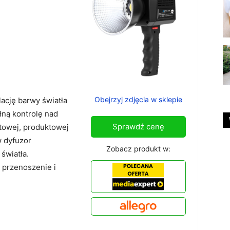
Obejrzyj zdjęcia w sklepie
cję barwy światła
łną kontrolę nad
Sprawdź cenę
etowej, produktowej
w dyfuzor
Zobacz produkt w:
światła.
 przenoszenie i