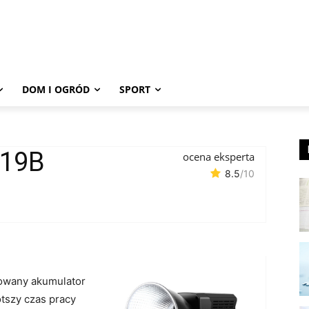
DOM I OGRÓD
SPORT
119B
ocena eksperta
8.5
/10
wany akumulator
tszy czas pracy