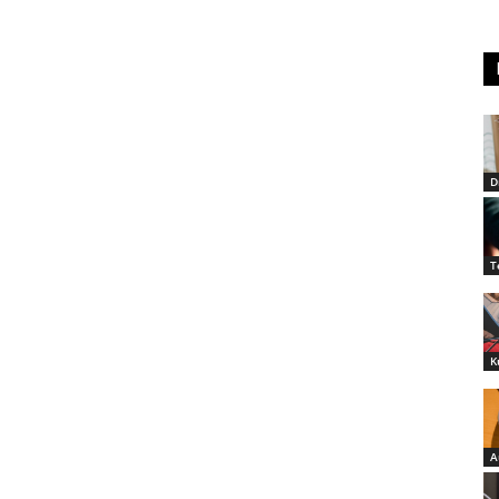
D
T
K
A