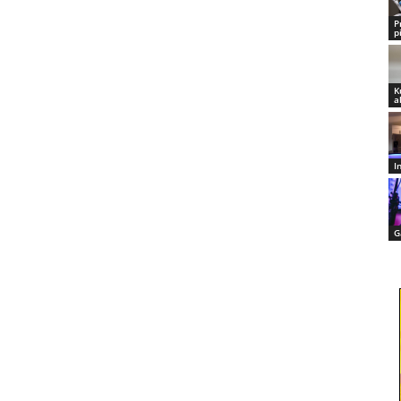
P
p
K
a
I
G