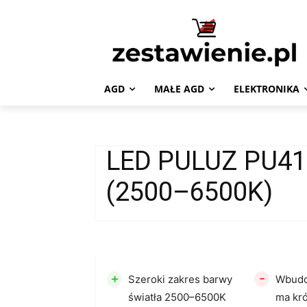
AGD
MAŁE AGD
ELEKTRONIKA
LED PULUZ PU4
(2500–6500K)
+
-
Szeroki zakres barwy
Wbudo
światła 2500–6500K
ma kró