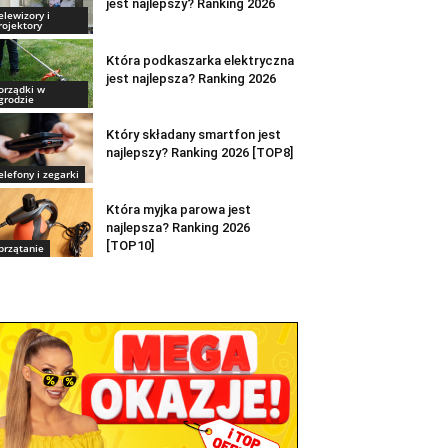
jest najlepszy? Ranking 2026
elewizory i
rojektory
Która podkaszarka elektryczna
jest najlepsza? Ranking 2026
orządki w
grodzie
Który składany smartfon jest
najlepszy? Ranking 2026 [TOP8]
elefony i zegarki
Która myjka parowa jest
najlepsza? Ranking 2026
[TOP10]
przątanie