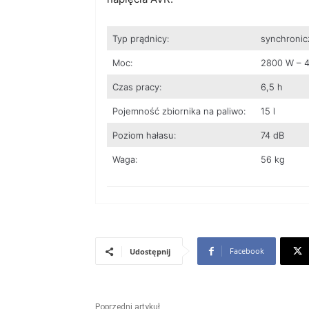
Typ prądnicy:
synchronic
Moc:
2800 W – 
Czas pracy:
6,5 h
Pojemność zbiornika na paliwo:
15 l
Poziom hałasu:
74 dB
Waga:
56 kg
Facebook
Udostępnij
Poprzedni artykuł