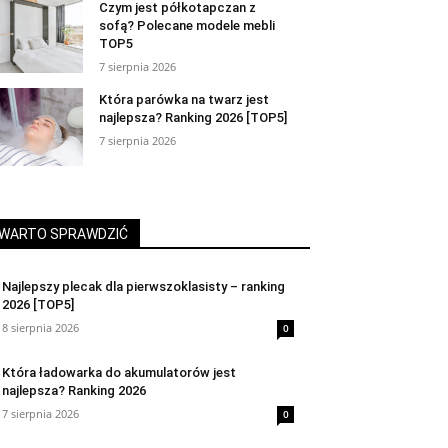
Czym jest półkotapczan z
sofą? Polecane modele mebli
TOP5
7 sierpnia 2026
Która parówka na twarz jest
najlepsza? Ranking 2026 [TOP5]
7 sierpnia 2026
WARTO SPRAWDZIĆ
Najlepszy plecak dla pierwszoklasisty – ranking
2026 [TOP5]
8 sierpnia 2026
0
Która ładowarka do akumulatorów jest
najlepsza? Ranking 2026
7 sierpnia 2026
0