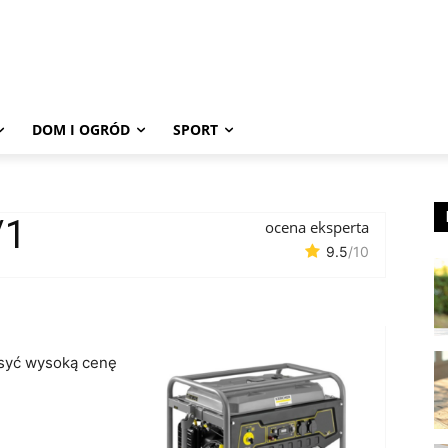
DOM I OGRÓD
SPORT
/1
ocena eksperta
9.5
/10
syć wysoką cenę