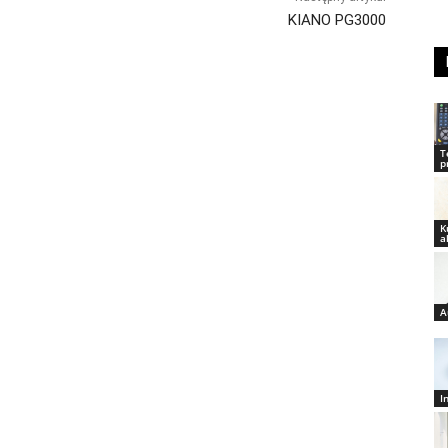
KIANO PG3000
T
p
K
a
A
I