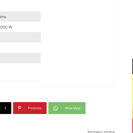
zna
4000 W
X
Pinterest
WhatsApp
Następny artykuł