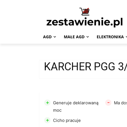
AGD
MAŁE AGD
ELEKTRONIKA
KARCHER PGG 3
+
-
Generuje deklarowaną
Ma do
moc
+
Cicho pracuje