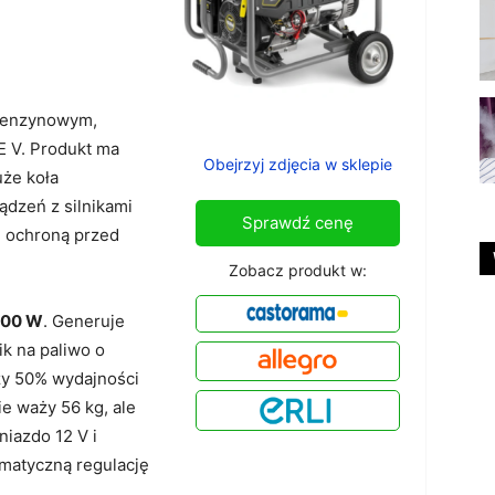
 benzynowym,
E V. Produkt ma
Obejrzyj zdjęcia w sklepie
uże koła
ądzeń z silnikami
Sprawdź cenę
e ochroną przed
Zobacz produkt w:
00 W
. Generuje
ik na paliwo o
rzy 50% wydajności
ie waży 56 kg, ale
niazdo 12 V i
omatyczną regulację