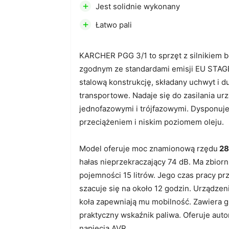
+
Jest solidnie wykonany
+
Łatwo pali
KARCHER PGG 3/1 to sprzęt z silnikiem
zgodnym ze standardami emisji EU STAG
stalową konstrukcję, składany uchwyt i d
transportowe. Nadaje się do zasilania urz
jednofazowymi i trójfazowymi. Dysponuj
przeciążeniem i niskim poziomem oleju.
Model oferuje moc znamionową rzędu
28
hałas nieprzekraczający 74 dB. Ma zbiorn
pojemności 15 litrów. Jego czas pracy p
szacuje się na około 12 godzin. Urządzen
koła zapewniają mu mobilność. Zawiera g
praktyczny wskaźnik paliwa. Oferuje aut
napięcia AVR.