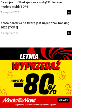
Czym jest półkotapczan z sofą? Polecane
modele mebli TOP5
7 sierpnia 2026
0
Która parówka na twarz jest najlepsza? Ranking
2026 [TOP5]
7 sierpnia 2026
0