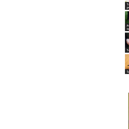
T
p
P
o
T
S