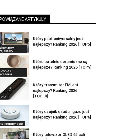
POWIĄZANE ARTYKUŁY
Który pilot uniwersalny jest
najlepszy? Ranking 2026 [TOP5]
elewizory i
rojektory
Które patelnie ceramiczne są
najlepsze? Ranking 2026 [TOP9]
uchnia i
kcesoria
Który transmiter FM jest
najlepszy? Ranking 2026
[TOP10]
udio
Który czujnik czadu i gazu jest
najlepszy? Ranking 2026 [TOP6]
nteligentny dom
Który telewizor OLED 65 cali