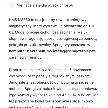
-
Nie nadaje się dla wysokich osób
HMS M8750 to stacjonarny rower treningowy
magnetyczny, który wytrzymuje obciążenie do 110
kg. Model pracuje cicho i bez zacinania. Ma 8-
stopniową regulację oporu, obsługiwaną za pomocą
pokrętła przy kierownicy. Sprzęt wyposażono w
komputer z ekranem
, wyświetlający najważniejsze
parametry treningu.
Produkt ma siodełko z regulacją na 5 poziomach
wysokości oraz pedały z regulowanymi paskami.
Jego zaletą jest obecność uchwytu na urządzenie
mobilne. Sprzęt zajmuje niewiele miejsca, ponieważ
jego wymiary wynoszą kolejno 45 × 114 × 88 cm. Ma
też praktyczne
kółka transportowe
i stosunkowo
niską wagę – 15 kg. Urządzenie korzysta z koła