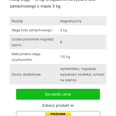
zamachowego o masie 3 kg.
Rodzaj:
magnetyczny
Waga koła zamachowego:
3 kg
Liczba poziomów regulacji
8
oporu:
Maksymalna waga
110 kg
użytkownika:
wyświetlacz, regulacja
Cechy dodatkowe:
wysokości siodełka, uchwyt
na telefon
Sprawdź cenę
Zobacz produkt w: