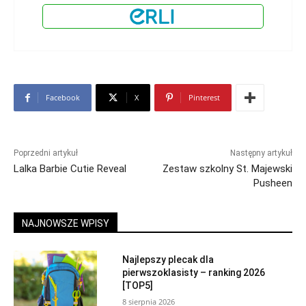
Facebook
X
Pinterest
Poprzedni artykuł
Następny artykuł
Lalka Barbie Cutie Reveal
Zestaw szkolny St. Majewski
Pusheen
NAJNOWSZE WPISY
Najlepszy plecak dla
pierwszoklasisty – ranking 2026
[TOP5]
8 sierpnia 2026