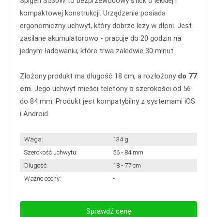
Spigen S530W to bezprzewodowy stick o lekkiej i
kompaktowej konstrukcji. Urządzenie posiada
ergonomiczny uchwyt, który dobrze leży w dłoni. Jest
zasilane akumulatorowo - pracuje do 20 godzin na
jednym ładowaniu, które trwa zaledwie 30 minut.
Złożony produkt ma długość 18 cm, a rozłożony
do 77
cm
. Jego uchwyt mieści telefony o szerokości od 56
do 84 mm. Produkt jest kompatybilny z systemami iOS
i Android.
Waga:
134 g
Szerokość uchwytu:
56 - 84 mm
Długość:
18 - 77 cm
Ważne cechy:
-
Sprawdź cenę