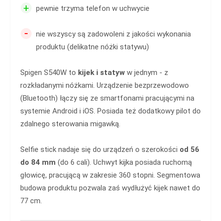
+
pewnie trzyma telefon w uchwycie
-
nie wszyscy są zadowoleni z jakości wykonania
produktu (delikatne nóżki statywu)
Spigen S540W to
kijek i statyw
w jednym - z
rozkładanymi nóżkami. Urządzenie bezprzewodowo
(Bluetooth) łączy się ze smartfonami pracującymi na
systemie Android i iOS. Posiada też dodatkowy pilot do
zdalnego sterowania migawką.
Selfie stick nadaje się do urządzeń o szerokości
od 56
do 84 mm
(do 6 cali). Uchwyt kijka posiada ruchomą
głowicę, pracującą w zakresie 360 stopni. Segmentowa
budowa produktu pozwala zaś wydłużyć kijek nawet do
77 cm.