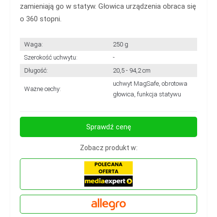
zamieniają go w statyw. Głowica urządzenia obraca się
o 360 stopni.
Waga:
250 g
Szerokość uchwytu:
-
Długość:
20,5 - 94,2 cm
uchwyt MagSafe, obrotowa
Ważne cechy:
głowica, funkcja statywu
Sprawdź cenę
Zobacz produkt w: