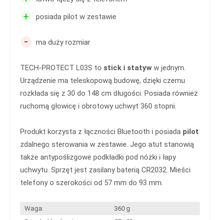
+
posiada pilot w zestawie
-
ma duży rozmiar
TECH-PROTECT L03S to
stick i statyw
w jednym.
Urządzenie ma teleskopową budowę, dzięki czemu
rozkłada się z 30 do 148 cm długości. Posiada również
ruchomą głowicę i obrotowy uchwyt 360 stopni.
Produkt korzysta z łączności Bluetooth i posiada
pilot
zdalnego sterowania w zestawie. Jego atut stanowią
także antypoślizgowe podkładki pod nóżki i łapy
uchwytu. Sprzęt jest zasilany baterią CR2032. Mieści
telefony o szerokości od 57 mm do 93 mm.
Waga:
360 g