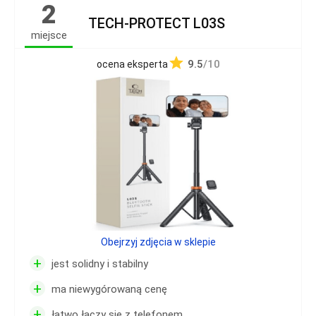
2
TECH-PROTECT L03S
miejsce
9.5
/10
ocena eksperta
Obejrzyj zdjęcia w sklepie
+
jest solidny i stabilny
+
ma niewygórowaną cenę
+
łatwo łączy się z telefonem