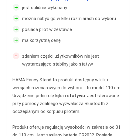
+
jest solidnie wykonany
+
można nabyć go w kilku rozmiarach do wyboru
+
posiada pilot w zestawie
+
ma korzystną cenę
-
zdaniem części użytkowników nie jest
wystarczająco stabilny jako statyw
HAMA Fancy Stand to produkt dostępny w kilku
wersjach rozmiarowych do wyboru - tu model 110 cm.
Urządzenie pełni rolę kijka i
statywu
. Jest sterowane
przy pomocy zdalnego wyzwalacza Bluetooth z
odczepianym od korpusu pilotem.
Produkt oferuje regulację wysokości w zakresie od 31
do 110 cm. Jest zasilany baterią CR2032. Posiada