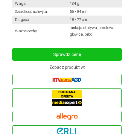
Waga:
134 g
Szerokość uchwytu:
56 - 84 mm
Długość:
18 - 77 cm
funkcja statywu, obrotowa
Ważne cechy:
głowica, pilot
Sprawdź cenę
Zobacz produkt w: