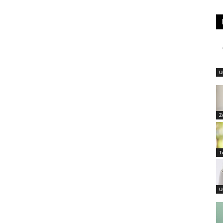
U
Z
T
U