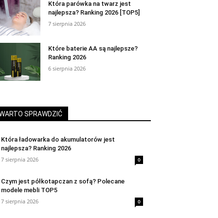
Która parówka na twarz jest
najlepsza? Ranking 2026 [TOP5]
7 sierpnia 2026
Które baterie AA są najlepsze?
Ranking 2026
6 sierpnia 2026
WARTO SPRAWDZIĆ
Która ładowarka do akumulatorów jest
najlepsza? Ranking 2026
7 sierpnia 2026
0
Czym jest półkotapczan z sofą? Polecane
modele mebli TOP5
7 sierpnia 2026
0