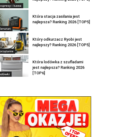
kspresy i kawa
Która stacja zasilania jest
najlepsza? Ranking 2026 [TOP5]
arsztat
Który odkurzacz Ryobi jest
najlepszy? Ranking 2026 [TOP5]
przątanie
Która lodówka z szufladami
jest najlepsza? Ranking 2026
[TOP6]
odówki