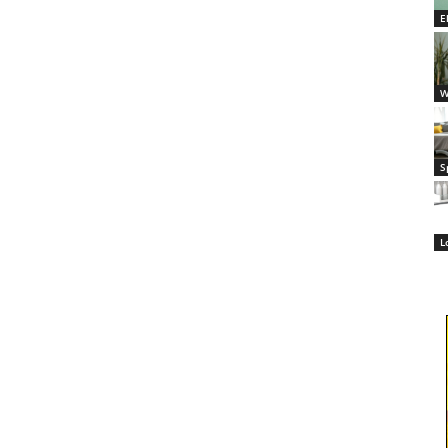
E
W
S
L