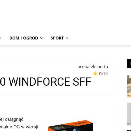
DOM I OGRÓD
SPORT
ocena eksperta
9
/10
70 WINDFORCE SFF
ej osiągnąć
emalne OC w wersji