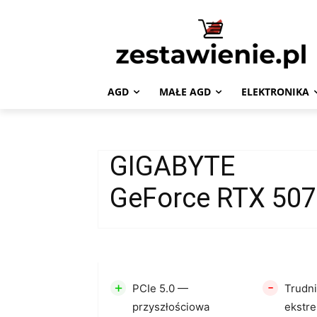
AGD
MAŁE AGD
ELEKTRONIKA
GIGABYTE
GeForce RTX 50
+
-
PCIe 5.0 —
Trudni
przyszłościowa
ekstr