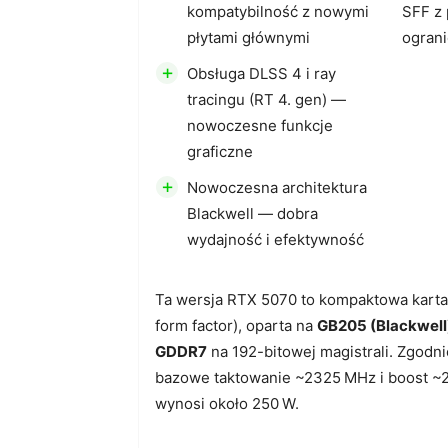
kompatybilność z nowymi
SFF z
płytami głównymi
ogran
+
Obsługa DLSS 4 i ray
tracingu (RT 4. gen) —
nowoczesne funkcje
graficzne
+
Nowoczesna architektura
Blackwell — dobra
wydajność i efektywność
Ta wersja RTX 5070 to kompaktowa karta
form factor), oparta na
GB205 (Blackwell
GDDR7
na 192-bitowej magistrali. Zgodni
bazowe taktowanie ~2325 MHz i boost ~
wynosi około 250 W.