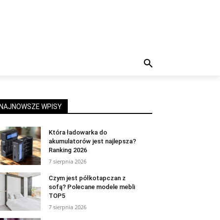
NAJNOWSZE WPISY
Która ładowarka do
akumulatorów jest najlepsza?
Ranking 2026
7 sierpnia 2026
Czym jest półkotapczan z
sofą? Polecane modele mebli
TOP5
7 sierpnia 2026