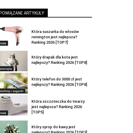
POWIĄZANE ARTYKUŁY
Która suszarka do włosów
remington jest najlepsza?
Ranking 2026 [TOP7]
roda
Który drapak dla kota jest
najlepszy? Ranking 2026 [TOP8]
wierzęta
Który telefon do 3000 zł jest
najlepszy? Ranking 2026 [TOP8]
elefony i zegarki
Która szczoteczka do twarzy
jest najlepsza? Ranking 2026
[TOP5]
roda
Który syrop do kawy jest
najlepszy? Ranking 2026 [TOP3]