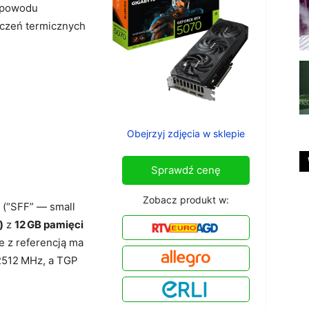
 powodu
iczeń termicznych
Obejrzyj zdjęcia w sklepie
Sprawdź cenę
Zobacz produkt w:
 (“SFF” — small
)
z
12 GB pamięci
e z referencją ma
2512 MHz, a TGP