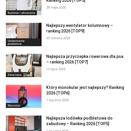
Ranking 2026 [TOP5]
28 maja 2026
Kuchnia i akcesoria
Najlepszy wentylator kolumnowy –
ranking 2026 [TOP9]
30 czerwca 2026
Uzdatnianie
powietrza
Najlepsza przyczepka rowerowa dla psa
– ranking 2026 [TOP7]
13 lipca 2026
Zwierzęta
Który monokular jest najlepszy? Ranking
2026 [TOP6]
1 stycznia 2026
Warsztat
Najlepsza lodówka podblatowa do
zabudowy – Ranking 2026 [TOP5]
1 stycznia 2026