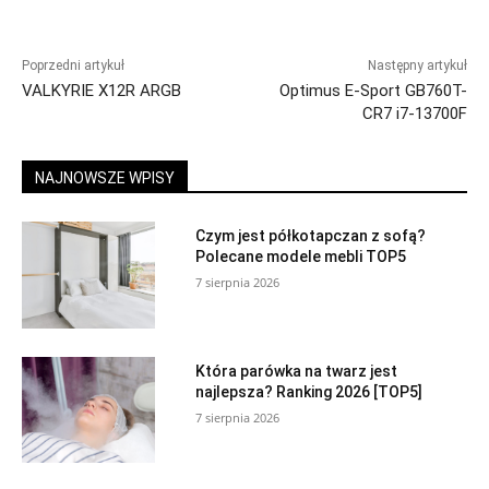
Poprzedni artykuł
Następny artykuł
VALKYRIE X12R ARGB
Optimus E-Sport GB760T-
CR7 i7-13700F
NAJNOWSZE WPISY
Czym jest półkotapczan z sofą?
Polecane modele mebli TOP5
7 sierpnia 2026
Która parówka na twarz jest
najlepsza? Ranking 2026 [TOP5]
7 sierpnia 2026