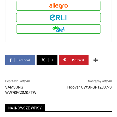
Facebook
X
Pinterest
Poprzedni artykuł
Następny artykuł
SAMSUNG
Hoover OW50-BP12307-S
WW70FG3M05TW
NAJNOWSZE WPISY