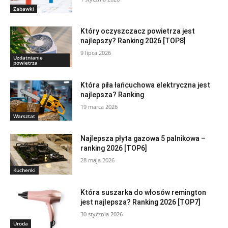
Zabawki
Który oczyszczacz powietrza jest
najlepszy? Ranking 2026 [TOP8]
9 lipca 2026
Uzdatnianie
powietrza
Która piła łańcuchowa elektryczna jest
najlepsza? Ranking
19 marca 2026
Warsztat
Najlepsza płyta gazowa 5 palnikowa –
ranking 2026 [TOP6]
28 maja 2026
Kuchenki
Która suszarka do włosów remington
jest najlepsza? Ranking 2026 [TOP7]
30 stycznia 2026
Uroda