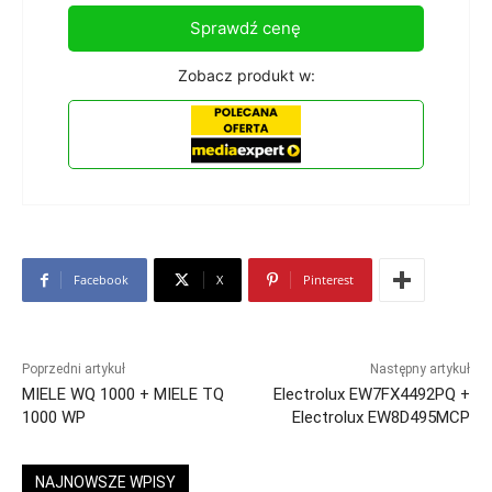
Sprawdź cenę
Zobacz produkt w:
Facebook
X
Pinterest
Poprzedni artykuł
Następny artykuł
MIELE WQ 1000 + MIELE TQ
Electrolux EW7FX4492PQ +
1000 WP
Electrolux EW8D495MCP
NAJNOWSZE WPISY