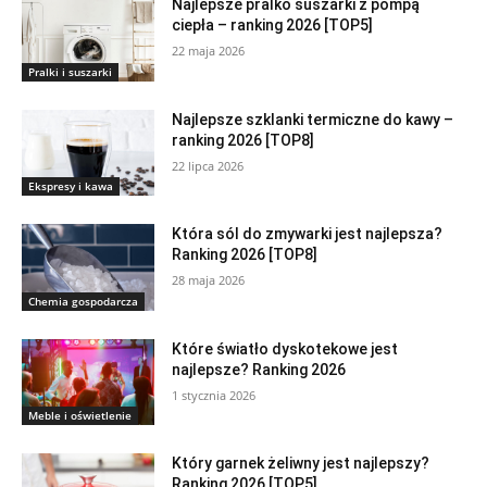
Najlepsze pralko suszarki z pompą
ciepła – ranking 2026 [TOP5]
22 maja 2026
Pralki i suszarki
Najlepsze szklanki termiczne do kawy –
ranking 2026 [TOP8]
22 lipca 2026
Ekspresy i kawa
Która sól do zmywarki jest najlepsza?
Ranking 2026 [TOP8]
28 maja 2026
Chemia gospodarcza
Które światło dyskotekowe jest
najlepsze? Ranking 2026
1 stycznia 2026
Meble i oświetlenie
Który garnek żeliwny jest najlepszy?
Ranking 2026 [TOP5]