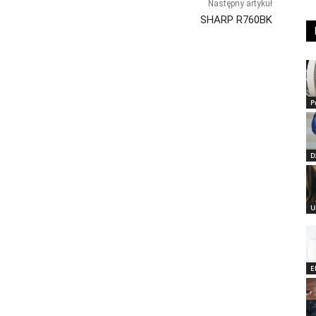
Następny artykuł
SHARP R760BK
P
D
U
E