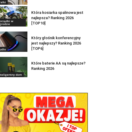
ralki
Która kosiarka spalinowa jest
najlepsza? Ranking 2026
orządki w
[TOP10]
grodzie
Który głośnik konferencyjny
jest najlepszy? Ranking 2026
[TOP6]
udio
Które baterie AA są najlepsze?
Ranking 2026
nteligentny dom