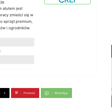
cję
 atutem jest
racy zmieści się w
o sprzęt premium,
ów i ogrodników.
e
X
Pinterest
WhatsApp