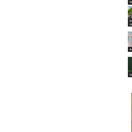
P
P
o
A
I