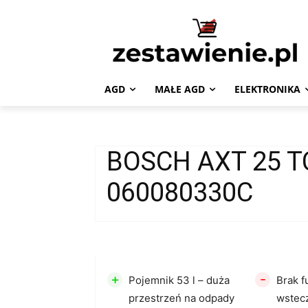
AGD
MAŁE AGD
ELEKTRONIKA
BOSCH AXT 25 T
060080330C
+
-
Pojemnik 53 l – duża
Brak f
przestrzeń na odpady
wstec