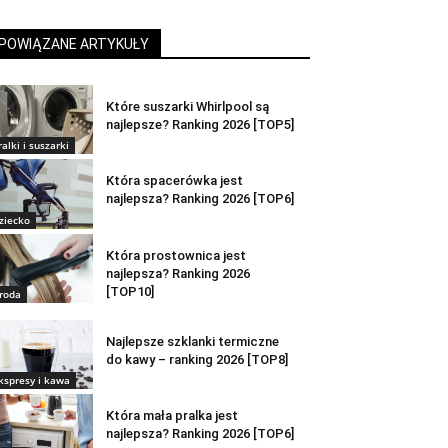
POWIĄZANE ARTYKUŁY
Które suszarki Whirlpool są
najlepsze? Ranking 2026 [TOP5]
ralki i suszarki
Która spacerówka jest
najlepsza? Ranking 2026 [TOP6]
ziecko
Która prostownica jest
najlepsza? Ranking 2026
[TOP10]
roda
Najlepsze szklanki termiczne
do kawy – ranking 2026 [TOP8]
kspresy i kawa
Która mała pralka jest
najlepsza? Ranking 2026 [TOP6]