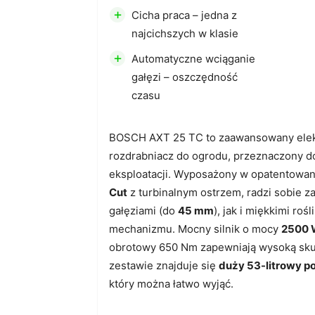
+
Cicha praca – jedna z
najcichszych w klasie
+
Automatyczne wciąganie
gałęzi – oszczędność
czasu
BOSCH AXT 25 TC to zaawansowany elek
rozdrabniacz do ogrodu, przeznaczony d
eksploatacji. Wyposażony w opatentowa
Cut
z turbinalnym ostrzem, radzi sobie 
gałęziami (do
45 mm
), jak i miękkimi roś
mechanizmu. Mocny silnik o mocy
2500
obrotowy 650 Nm zapewniają wysoką sku
zestawie znajduje się
duży 53-litrowy p
który można łatwo wyjąć.