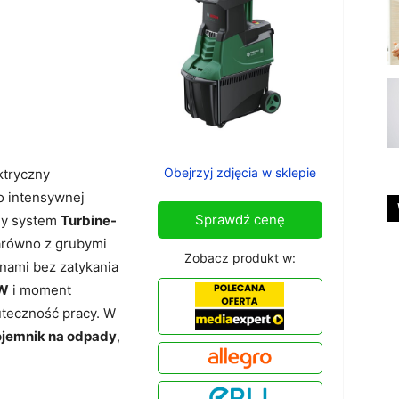
Obejrzyj zdjęcia w sklepie
tryczny
o intensywnej
Sprawdź cenę
ny system
Turbine-
zarówno z grubymi
Zobacz produkt w:
linami bez zatykania
 W
i moment
teczność pracy. W
ojemnik na odpady
,