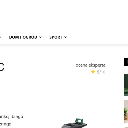
DOM I OGRÓD
SPORT
C
ocena eksperta
9
/10
unkcji biegu
znego