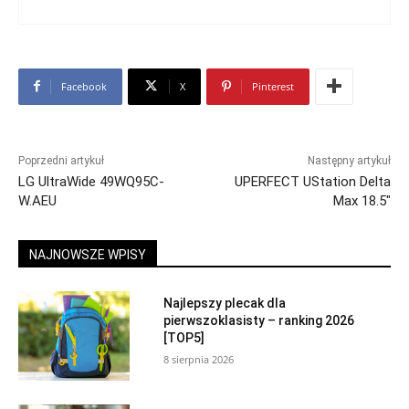
Facebook
X
Pinterest
Poprzedni artykuł
Następny artykuł
LG UltraWide 49WQ95C-
UPERFECT UStation Delta
W.AEU
Max 18.5″
NAJNOWSZE WPISY
Najlepszy plecak dla
pierwszoklasisty – ranking 2026
[TOP5]
8 sierpnia 2026