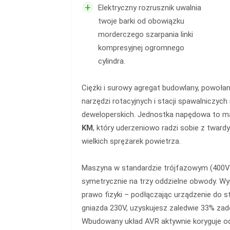
+
Elektryczny rozrusznik uwalnia
twoje barki od obowiązku
morderczego szarpania linki
kompresyjnej ogromnego
cylindra.
Ciężki i surowy agregat budowlany, powołan
narzędzi rotacyjnych i stacji spawalniczych
deweloperskich. Jednostka napędowa to m
KM
, który uderzeniowo radzi sobie z twar
wielkich sprężarek powietrza.
Maszyna w standardzie trójfazowym (400V)
symetrycznie na trzy oddzielne obwody. Wy
prawo fizyki – podłączając urządzenie do 
gniazda 230V, uzyskujesz zaledwie 33% zad
Wbudowany układ AVR aktywnie koryguje od