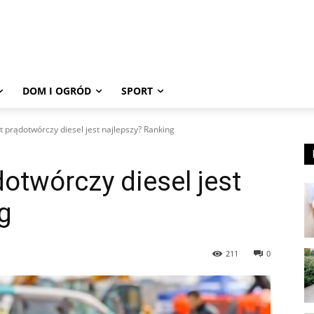
DOM I OGRÓD
SPORT
t prądotwórczy diesel jest najlepszy? Ranking
otwórczy diesel jest
g
211
0