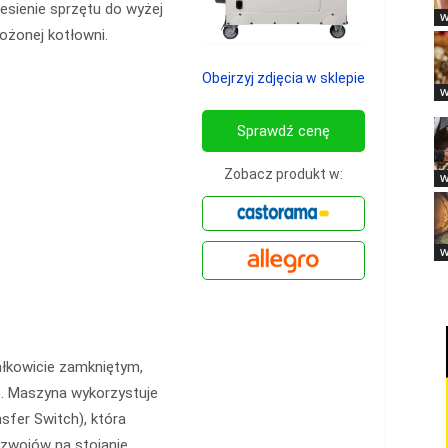
esienie sprzętu do wyżej
W
ożonej kotłowni.
Obejrzyj zdjęcia w sklepie
W
Sprawdź cenę
Zobacz produkt w:
W
W
łkowicie zamkniętym,
). Maszyna wykorzystuje
sfer Switch), która
 zwojów na stojanie.