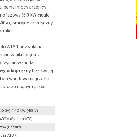
l pełnej mocy prądnicy
dnofazowy (6.0 kW ciągłej
00V), omijając drastyczny
rukcji.
azdo ATSR pozwala na
cie zaniku prądu z
moczynnie wzbudza
k wysokoprężny
bez twojej
łatwia wbudowana grzałka
olektorze ssącym przed
(230V) / 7.0 kW (400V)
 400 V (System VTS)
zny (E-Start)
ącze ATSR)