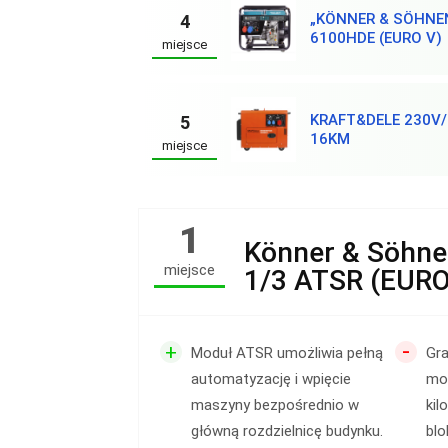
„KÖNNER & SÖHNE
4
6100HDE (EURO V)
miejsce
KRAFT&DELE 230V
5
16KM
miejsce
1
Könner & Söhn
miejsce
1/3 ATSR (EURO
-
+
Moduł ATSR umożliwia pełną
Gr
automatyzację i wpięcie
mo
maszyny bezpośrednio w
kil
główną rozdzielnicę budynku.
blo