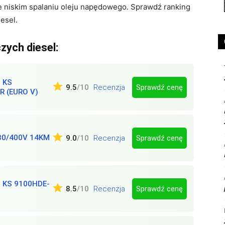
ie niskim spalaniu oleju napędowego. Sprawdź ranking
esel.
ych diesel:
 KS
Sprawdź cenę
9.5
/10
Recenzja
R (EURO V)
30/400V 14KM
Sprawdź cenę
9.0
/10
Recenzja
 KS 9100HDE-
Sprawdź cenę
8.5
/10
Recenzja