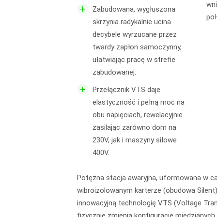
wni
+
Zabudowana, wygłuszona
poł
skrzynia radykalnie ucina
decybele wyrzucane przez
twardy zapłon samoczynny,
ułatwiając pracę w strefie
zabudowanej.
+
Przełącznik VTS daje
elastyczność i pełną moc na
obu napięciach, rewelacyjnie
zasilając zarówno dom na
230V, jak i maszyny siłowe
400V.
Potężna stacja awaryjna, uformowana w ca
wibroizolowanym karterze (obudowa Silent
innowacyjną technologię VTS (Voltage Tran
fizycznie zmienia konfigurację miedzianych