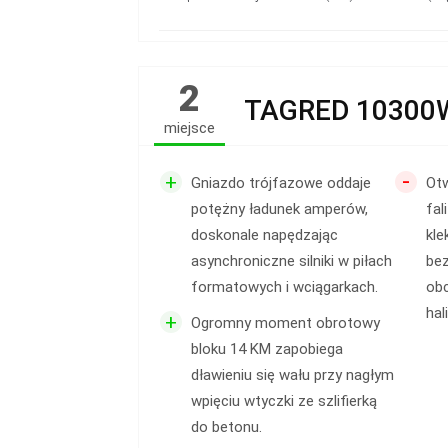
2
TAGRED 10300
miejsce
-
+
Gniazdo trójfazowe oddaje
Otw
potężny ładunek amperów,
fal
doskonale napędzając
kle
asynchroniczne silniki w piłach
be
formatowych i wciągarkach.
obc
hali
+
Ogromny moment obrotowy
bloku 14 KM zapobiega
dławieniu się wału przy nagłym
wpięciu wtyczki ze szlifierką
do betonu.