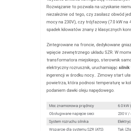
Rozwiązanie to pozwala na uzyskanie niema
niezależnie od tego, czy zasilasz obwód je
mocy na 230V), czy trójfazowy (7.0 kW na 4
spadek kilowatów znany z klasycznych konst
Zintegrowane na froncie, dedykowane gni
wpięcie zewnętrznego układu SZR. W momen
transformatora miejskiego, sterownik sa
elektryczny rozrusznik, uruchamiając
silni
ingerencji w środku nocy... Zimowy start u
powietrza, która podnosi temperaturę w k
podaniem dawki oleju napędowego.
Moc znamionowa prądnicy
6.0 kW 
Obsługiwane napięcie sieci
230 V /
System rozruchu silnika
Elektryc
Wsparcie dla systemu SZR (ATS)
Tak (Zł