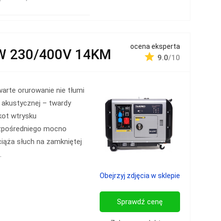
ocena eksperta
W 230/400V 14KM
9.0
/10
arte orurowanie nie tłumi
i akustycznej – twardy
kot wtrysku
zpośredniego mocno
iąża słuch na zamkniętej
.
Obejrzyj zdjęcia w sklepie
Sprawdź cenę