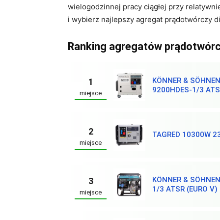
wielogodzinnej pracy ciągłej przy relatywn
i wybierz najlepszy agregat prądotwórczy di
Ranking agregatów prądotwórcz
KÖNNER & SÖHNEN
1
9200HDES-1/3 ATS
miejsce
2
TAGRED 10300W 2
miejsce
KÖNNER & SÖHNEN
3
1/3 ATSR (EURO V)
miejsce