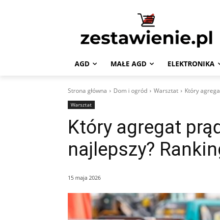
AGD
MAŁE AGD
ELEKTRONIKA
Strona główna
Dom i ogród
Warsztat
Który agrega
Warsztat
Który agregat prąd
najlepszy? Rankin
15 maja 2026