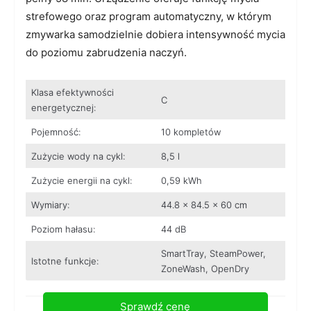
strefowego oraz program automatyczny, w którym
zmywarka samodzielnie dobiera intensywność mycia
do poziomu zabrudzenia naczyń.
Klasa efektywności
C
energetycznej:
Pojemność:
10 kompletów
Zużycie wody na cykl:
8,5 l
Zużycie energii na cykl:
0,59 kWh
Wymiary:
44.8 x 84.5 x 60 cm
Poziom hałasu:
44 dB
SmartTray, SteamPower,
Istotne funkcje:
ZoneWash, OpenDry
Sprawdź cenę