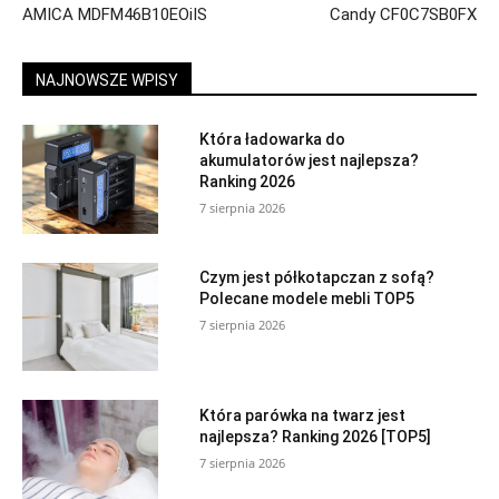
AMICA MDFM46B10EOiIS
Candy CF0C7SB0FX
NAJNOWSZE WPISY
Która ładowarka do
akumulatorów jest najlepsza?
Ranking 2026
7 sierpnia 2026
Czym jest półkotapczan z sofą?
Polecane modele mebli TOP5
7 sierpnia 2026
Która parówka na twarz jest
najlepsza? Ranking 2026 [TOP5]
7 sierpnia 2026