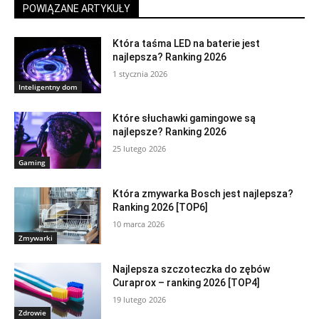
POWIĄZANE ARTYKUŁY
Która taśma LED na baterie jest
najlepsza? Ranking 2026
1 stycznia 2026
Inteligentny dom
Które słuchawki gamingowe są
najlepsze? Ranking 2026
25 lutego 2026
Gaming
Która zmywarka Bosch jest najlepsza?
Ranking 2026 [TOP6]
10 marca 2026
Zmywarki
Najlepsza szczoteczka do zębów
Curaprox – ranking 2026 [TOP4]
19 lutego 2026
Zdrowie