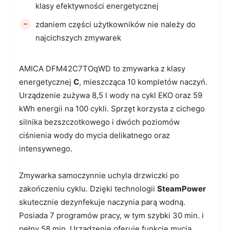
klasy efektywności energetycznej
-
zdaniem części użytkowników nie należy do
najcichszych zmywarek
AMICA DFM42C7TOqWD to zmywarka z klasy
energetycznej
C
, mieszcząca 10 kompletów naczyń.
Urządzenie zużywa 8,5 l wody na cykl EKO oraz 59
kWh energii na 100 cykli. Sprzęt korzysta z cichego
silnika bezszczotkowego i dwóch poziomów
ciśnienia wody do mycia delikatnego oraz
intensywnego.
Zmywarka samoczynnie uchyla drzwiczki po
zakończeniu cyklu. Dzięki technologii
SteamPower
skutecznie dezynfekuje naczynia parą wodną.
Posiada 7 programów pracy, w tym szybki 30 min. i
pełny 58 min. Urządzenie oferuje funkcję mycia